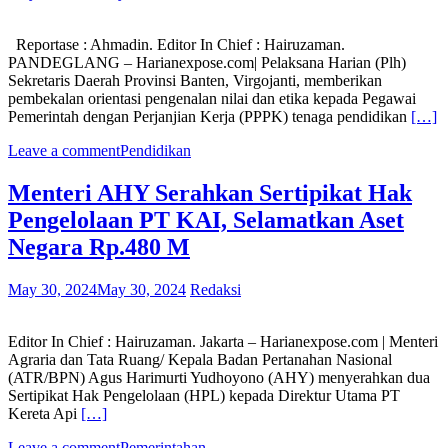
Reportase : Ahmadin. Editor In Chief : Hairuzaman.
PANDEGLANG – Harianexpose.com| Pelaksana Harian (Plh)
Sekretaris Daerah Provinsi Banten, Virgojanti, memberikan
pembekalan orientasi pengenalan nilai dan etika kepada Pegawai
Pemerintah dengan Perjanjian Kerja (PPPK) tenaga pendidikan
[…]
Leave a comment
Pendidikan
Menteri AHY Serahkan Sertipikat Hak
Pengelolaan PT KAI, Selamatkan Aset
Negara Rp.480 M
May 30, 2024
May 30, 2024
Redaksi
Editor In Chief : Hairuzaman. Jakarta – Harianexpose.com | Menteri
Agraria dan Tata Ruang/ Kepala Badan Pertanahan Nasional
(ATR/BPN) Agus Harimurti Yudhoyono (AHY) menyerahkan dua
Sertipikat Hak Pengelolaan (HPL) kepada Direktur Utama PT
Kereta Api
[…]
Leave a comment
Pemerintahan