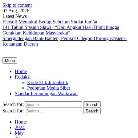
Skip to content
07 Aug, 2026
Latest News
Filosofi Memukul Bedug Sebelum Sholat Jum’at
141 Tahun Stasiun Slawi : “Dari Angkut Hasil Bumi hingga
Gerakkan Kehidupan Masyarakat”
Sinergi dengan Bank Banten, Pemkot Cilegon Dorong Efisiensi
Keuangan Daerah
Menu
Home
Redaksi
Kode Etik Jurnalistik
Pedoman Media Siber
Standar Perlindungan Wartawan
Search for:
Search for:
Home
2024
May