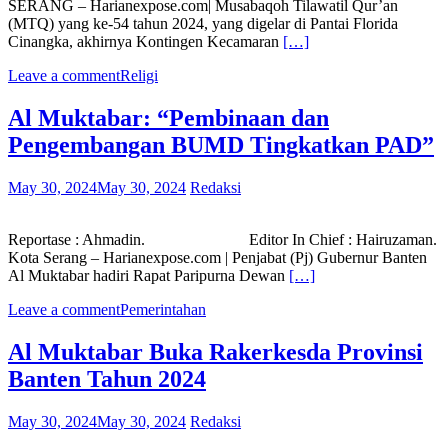
SERANG – Harianexpose.com| Musabaqoh Tilawatil Qur’an
(MTQ) yang ke-54 tahun 2024, yang digelar di Pantai Florida
Cinangka, akhirnya Kontingen Kecamaran
[…]
Leave a comment
Religi
Al Muktabar: “Pembinaan dan
Pengembangan BUMD Tingkatkan PAD”
May 30, 2024
May 30, 2024
Redaksi
Reportase : Ahmadin. Editor In Chief : Hairuzaman.
Kota Serang – Harianexpose.com | Penjabat (Pj) Gubernur Banten
Al Muktabar hadiri Rapat Paripurna Dewan
[…]
Leave a comment
Pemerintahan
Al Muktabar Buka Rakerkesda Provinsi
Banten Tahun 2024
May 30, 2024
May 30, 2024
Redaksi