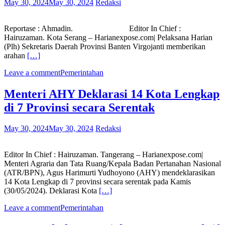
May 30, 2024
May 30, 2024
Redaksi
Reportase : Ahmadin. Editor In Chief :
Hairuzaman. Kota Serang – Harianexpose.com| Pelaksana Harian
(Plh) Sekretaris Daerah Provinsi Banten Virgojanti memberikan
arahan
[…]
Leave a comment
Pemerintahan
Menteri AHY Deklarasi 14 Kota Lengkap
di 7 Provinsi secara Serentak
May 30, 2024
May 30, 2024
Redaksi
Editor In Chief : Hairuzaman. Tangerang – Harianexpose.com|
Menteri Agraria dan Tata Ruang/Kepala Badan Pertanahan Nasional
(ATR/BPN), Agus Harimurti Yudhoyono (AHY) mendeklarasikan
14 Kota Lengkap di 7 provinsi secara serentak pada Kamis
(30/05/2024). Deklarasi Kota
[…]
Leave a comment
Pemerintahan