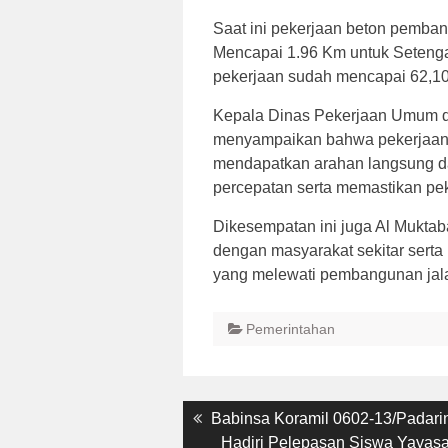
Saat ini pekerjaan beton pemb
Mencapai 1.96 Km untuk Setenga
pekerjaan sudah mencapai 62,10
Kepala Dinas Pekerjaan Umum d
menyampaikan bahwa pekerjaan d
mendapatkan arahan langsung da
percepatan serta memastikan peke
Dikesempatan ini juga Al Mukta
dengan masyarakat sekitar sert
yang melewati pembangunan jal
Pemerintahan
Post
Previous
Babinsa Koramil 0602-13/Padari
post:
Hadiri Pelepasan Siswa Yayas