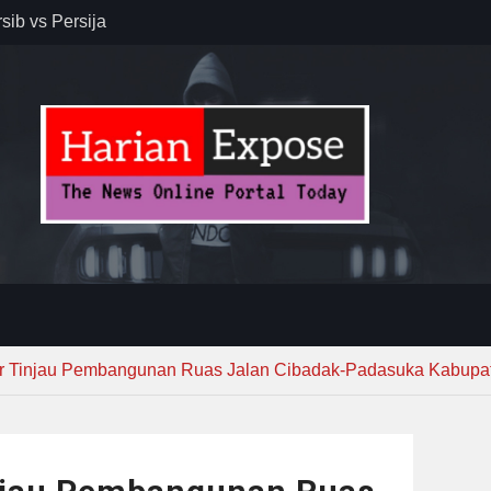
sib vs Persija
resiasi
dan Jack
r – Banjar
elaksana
kirim MUI ke
Lewat
r Tinjau Pembangunan Ruas Jalan Cibadak-Padasuka Kabupa