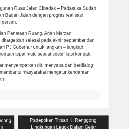
angunan Ruas Jalan Cibadak – Padasuka Sudah
h Badan Jalan dengan progres realisasi
 persen.
an Penataan Ruang, Arlan Marzan
itargetkan selesai pada akhir september dan
ri PJ Gubernur untuk langkah – langkah
rjaan tepat mutu sesuai spesifikasi kontrak.
bar menyempatkan diri menyapa dan berdialog
a membantu masyarakat mengatur kendaraan
an
Next
Padepokan Titisan Ki Renggong
ncang
post:
Lingkungan Legok Dalam Gelar
an