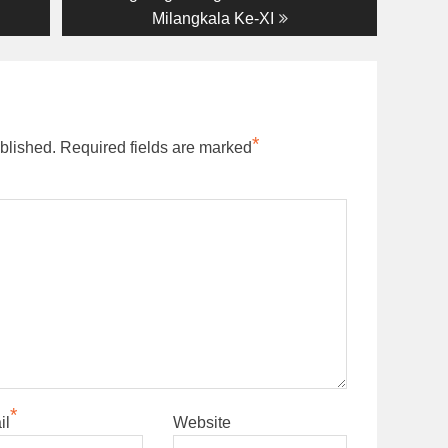
Milangkala Ke-XI
*
blished.
Required fields are marked
*
il
Website