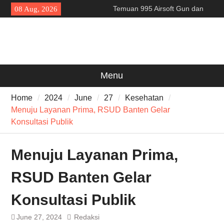
Skip
Temuan 995 Airsoft Gun dan
08 Aug, 2026
to
Narkoba di Sekolah Kebayoran
content
Lama, DPR Minta Diusut
Tuntas
Filosofi Memukul Bedug
Sebelum Sholat Jum’at
141 Tahun Stasiun Slawi : “Dari
Menu
Angkut Hasil Bumi hingga
Gerakkan Kehidupan
Home
2024
June
27
Kesehatan
Masyarakat”
Menuju Layanan Prima, RSUD Banten Gelar
Konsultasi Publik
Menuju Layanan Prima,
RSUD Banten Gelar
Konsultasi Publik
June 27, 2024
Redaksi