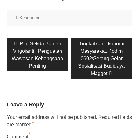
Kesehatan
Post
Previous
Next
Plh. Sekda Banten
Tingkatkan Ekonomi
navigation
post:
post:
Virgojanti : Penguatan
Masyarakat, Kodim
Wawasan Kebangsaan
0602/Serang Gelar
Penting
Sosialisasi Budidaya
Maggot
Leave a Reply
Your email address will not be published.
Required fields
*
are marked
*
Comment