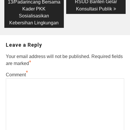
post:
post:
navigation
RSUD Banten Gelar
13/Padarincang Bersama
Kader PKK
Konsultasi Publik
Sosialisasikan
Kebersihan Lingkungan
Leave a Reply
Your email address will not be published.
Required fields
*
are marked
*
Comment