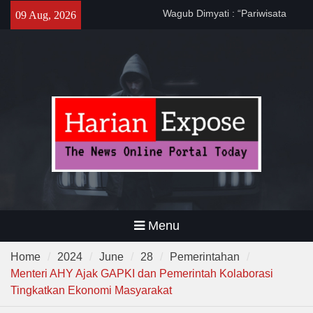
Skip
Banten Harus Dipromosikan”
09 Aug, 2026
Dewa United Basketball
to
Academy Jadi Wadah
content
Pembinaan Talenta Muda
Banten
Program CKG Jemput Bola di
Labuan, Ribuan Warga
Antusias Periksa Kesehatan
Menu
Home
2024
June
28
Pemerintahan
Menteri AHY Ajak GAPKI dan Pemerintah Kolaborasi
Tingkatkan Ekonomi Masyarakat