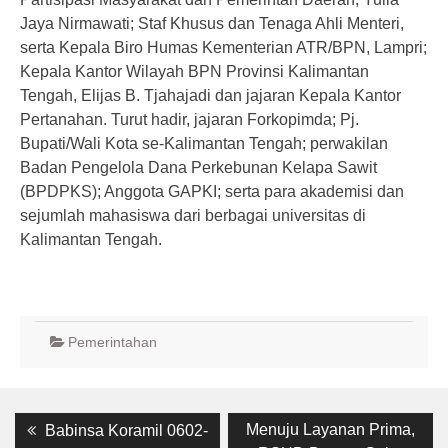
Jaya Nirmawati; Staf Khusus dan Tenaga Ahli Menteri,
serta Kepala Biro Humas Kementerian ATR/BPN, Lampri;
Kepala Kantor Wilayah BPN Provinsi Kalimantan
Tengah, Elijas B. Tjahajadi dan jajaran Kepala Kantor
Pertanahan. Turut hadir, jajaran Forkopimda; Pj.
Bupati/Wali Kota se-Kalimantan Tengah; perwakilan
Badan Pengelola Dana Perkebunan Kelapa Sawit
(BPDPKS); Anggota GAPKI; serta para akademisi dan
sejumlah mahasiswa dari berbagai universitas di
Kalimantan Tengah.
Pemerintahan
Post
Previous
Next
Menuju Layanan Prima,
Babinsa Koramil 0602-