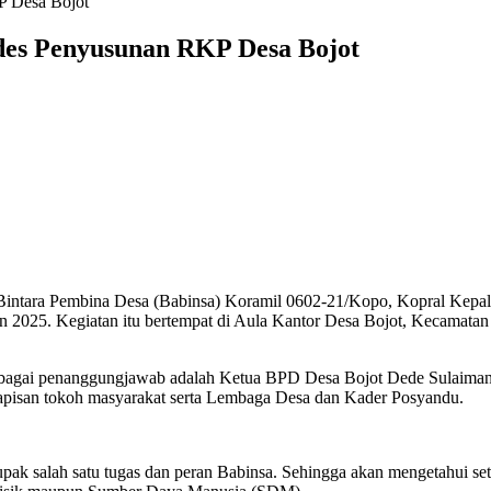
P Desa Bojot
des Penyusunan RKP Desa Bojot
sa, Bintara Pembina Desa (Babinsa) Koramil 0602-21/Kopo, Kopral Ke
025. Kegiatan itu bertempat di Aula Kantor Desa Bojot, Kecamatan J
sebagai penanggungjawab adalah Ketua BPD Desa Bojot Dede Sulaiman.
 lapisan tokoh masyarakat serta Lembaga Desa dan Kader Posyandu.
k salah satu tugas dan peran Babinsa. Sehingga akan mengetahui seti