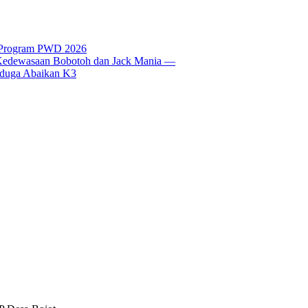
t Program PWD 2026
si Kedewasaan Bobotoh dan Jack Mania —
Diduga Abaikan K3