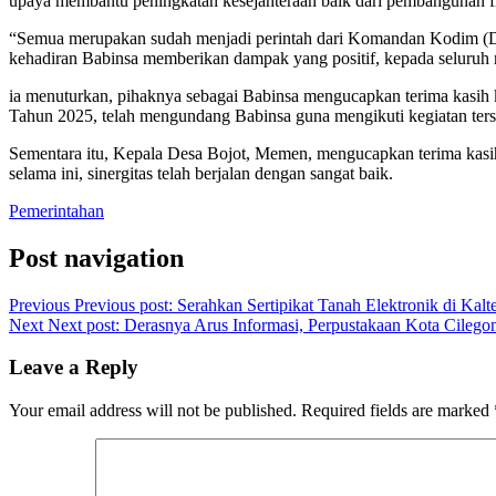
upaya membantu peningkatan kesejahteraan baik dari pembangunan
“Semua merupakan sudah menjadi perintah dari Komandan Kodim (Da
kehadiran Babinsa memberikan dampak yang positif, kepada seluruh 
ia menuturkan, pihaknya sebagai Babinsa mengucapkan terima kasih 
Tahun 2025, telah mengundang Babinsa guna mengikuti kegiatan ters
Sementara itu, Kepala Desa Bojot, Memen, mengucapkan terima kas
selama ini, sinergitas telah berjalan dengan sangat baik.
Pemerintahan
Post navigation
Previous
Previous post:
Serahkan Sertipikat Tanah Elektronik di Kalt
Next
Next post:
Derasnya Arus Informasi, Perpustakaan Kota Cilego
Leave a Reply
Your email address will not be published.
Required fields are marked