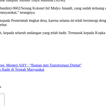
 fisik maupun Sumber Daya Manusia (SDM).
ndim) 0602/Serang Kolonel Inf Mulyo Junaidi, yang sudah tertuang
masyarakat,” terangnya.
kepada Pemerintah tingkat desa, karena selama ini telah bersinergi 
ebut.
ih, kepada seluruh undangan yang telah hadir. Termasuk kepada Kopk
eng, Menteri AHY : “Bagian dari Transformasi Digital”
n Hadir di Tengah Masyarakat
*