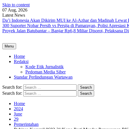
Skip to content
07 Aug, 2026
Latest News
Da’i Indonesia Akan Dikirim MUI ke Al-Azhar dan Madinah Lewa
300 Suporter Nobar Persib vs Persija di Pamarayan, Polisi Apresia
Proyek Jalan Batubantar – Banjar Rp6,8 Miliar Disorot, Pelaksana 
Menu
Home
Redaksi
Kode Etik Jurnalistik
Pedoman Media Siber
Standar Perlindungan Wartawan
Search for:
Search for:
Home
2024
June
29
Pemerintahan