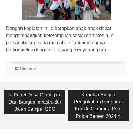
Dengan kegiatan ini, diharapkan anak-anak dapat
mengembangkan keterampilan sosial dan menjalin
persahabatan, serta memahami arti pentingnya
berkompetisi dengan cara yang menyenangkan.
Dinamika
Post
Previous
Next
Kapolda Pimpin
Potret Desa Cinangka,
post:
post:
navigation
Pengukuhan Pengurus
Dari Bangun Infrastruktur
Komite Olahraga Polri
Jalan Sampai GSG
Polda Banten 2024