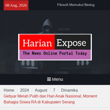
Skip
141 Tahun Stasiun Slawi : “Dari
08 Aug, 2026
to
Angkut Hasil Bumi hingga
content
Gerakkan Kehidupan
Masyarakat”
Temuan 995 Airsoft Gun dan
Narkoba di Sekolah Kebayoran
Lama, DPR Minta Diusut
Tuntas
Menu
Home
2024
August
7
Dinamika
Gebyar Merah Putih dan Hari Anak Nasional, Moment
Bahagia Siswa RA di Kabupaten Serang