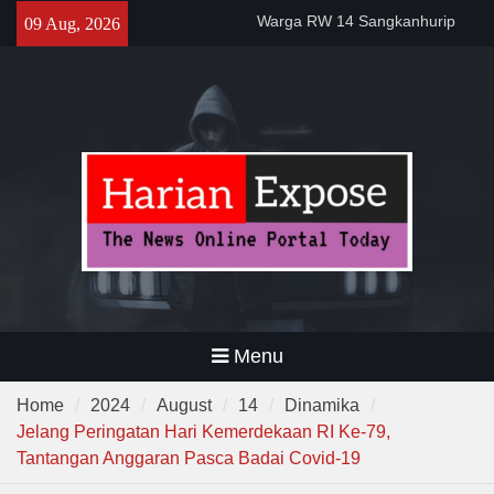
Skip
Warga RW 14 Sangkanhurip
09 Aug, 2026
to
Kini Miliki TPSST Terpadu
content
Dewa United Basketball
Academy Jadi Wadah
Pembinaan Talenta Muda
Banten
Gelar Patroli Malam, Personel
Polsek Rangkasbitung Imbau
Warga Tingkatkan Siskamling
Menu
Home
2024
August
14
Dinamika
Jelang Peringatan Hari Kemerdekaan RI Ke-79,
Tantangan Anggaran Pasca Badai Covid-19