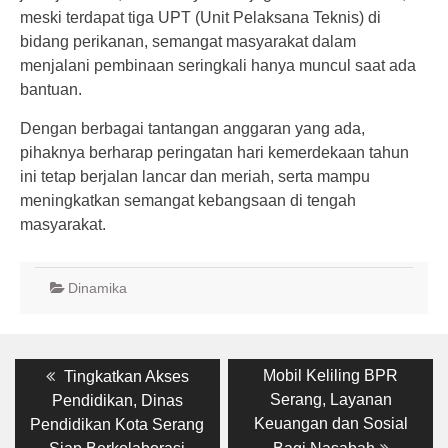
meski terdapat tiga UPT (Unit Pelaksana Teknis) di
bidang perikanan, semangat masyarakat dalam
menjalani pembinaan seringkali hanya muncul saat ada
bantuan.
Dengan berbagai tantangan anggaran yang ada,
pihaknya berharap peringatan hari kemerdekaan tahun
ini tetap berjalan lancar dan meriah, serta mampu
meningkatkan semangat kebangsaan di tengah
masyarakat.
Dinamika
Post
Previous
Next
Mobil Keliling BPR
Tingkatkan Akses
post:
post:
navigation
Serang, Layanan
Pendidikan, Dinas
Keuangan dan Sosial
Pendidikan Kota Serang