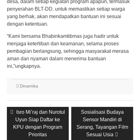
desa, dalam setiap kegiatan program apapun, termasuk
penyerahan BLT-DD. untuk memastikan setiap warga
yang berhak, akan mendapatkan bantuan ini sesuai
dengan ketentuan.
“Kami bersama Bhabinkamtibmas juga hadir untuk
menjaga ketertiban dan keamanan, selama proses
pembagian berlangsung, sehingga masyarakat merasa
aman dan nyaman dalam menerima bantuan
ini,”ungkapnya.
Dinamika
Post
Previous
Next
Isro Mi’raj dan Nurotul
Sosialisasi Budaya
navigation
post:
post:
Uyun Siap Daftar ke
Sensor Mandiri di
KPU dengan Program
Serang, Tayangan Film
Prioritas
Sesuai Usia