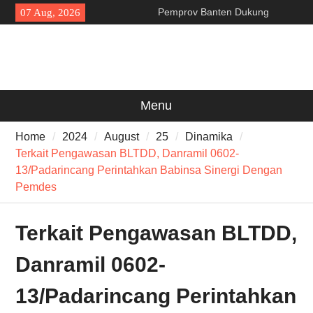
Skip
Pemprov Banten Dukung
07 Aug, 2026
to
Gerakan Irigasi Bersih
content
Kementerian PU
Da’i Indonesia Akan Dikirim
MUI ke Al-Azhar dan Madinah
Lewat Program PWD 2026
300 Suporter Nobar Persib vs
Menu
Persija di Pamarayan, Polisi
Apresiasi Kedewasaan
Home
2024
August
25
Dinamika
Bobotoh dan Jack Mania —
Terkait Pengawasan BLTDD, Danramil 0602-
13/Padarincang Perintahkan Babinsa Sinergi Dengan
Pemdes
Terkait Pengawasan BLTDD,
Danramil 0602-
13/Padarincang Perintahkan