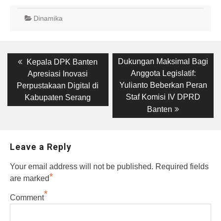
Dinamika
Post
Previous
Next
Dukungan Maksimal Bagi
Kepala DPK Banten
post:
post:
navigation
Anggota Legislatif:
Apresiasi Inovasi
Yulianto Beberkan Peran
Perpustakaan Digital di
Staf Komisi IV DPRD
Kabupaten Serang
Banten
Leave a Reply
Your email address will not be published.
Required fields
*
are marked
*
Comment