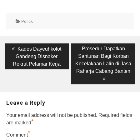
Politik
Post
Previous
Next
Prosedur Dapatkan
Kades Dayeuhkolot
post:
post:
navigation
Santunan Bagi Korban
Gandeng Disnaker
Kecelakaan Lalin di Jasa
Rekrut Pelamar Kerja
Raharja Cabang Banten
Leave a Reply
Your email address will not be published.
Required fields
*
are marked
*
Comment