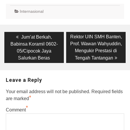
Internasional
Post
Previous
Next
Rektor UIN SMH Banten,
Jum’at Berkah,
post:
post:
navigation
Prof. Wawan Wahyuddin,
Babinsa Koramil 0602-
Mengukir Prestasi di
05/Cipocok Jaya
Salurkan Beras
Tengah Tantangan
Leave a Reply
Your email address will not be published.
Required fields
*
are marked
*
Comment