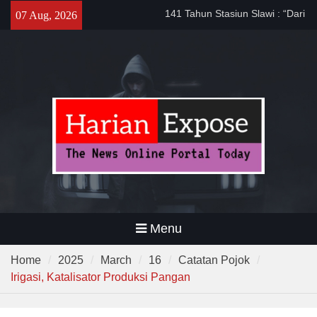
Masyarakat”
Skip
07 Aug, 2026
Sinergi dengan Bank Banten,
to
Pemkot Cilegon Dorong
content
Efisiensi Keuangan Daerah
Filosofi Memukul Bedug
Sebelum Sholat Jum’at
Menu
Home
2025
March
16
Catatan Pojok
Irigasi, Katalisator Produksi Pangan