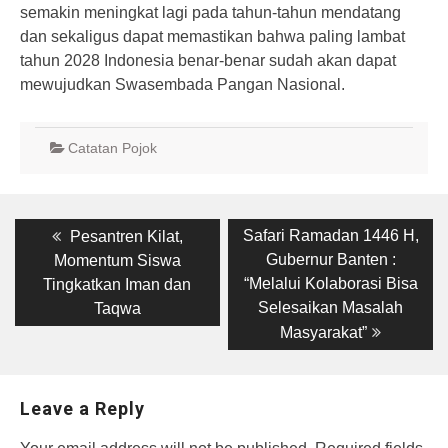
semakin meningkat lagi pada tahun-tahun mendatang
dan sekaligus dapat memastikan bahwa paling lambat
tahun 2028 Indonesia benar-benar sudah akan dapat
mewujudkan Swasembada Pangan Nasional.
Catatan Pojok
Post
Previous
Next
Safari Ramadan 1446 H,
Pesantren Kilat,
post:
post:
navigation
Gubernur Banten :
Momentum Siswa
“Melalui Kolaborasi Bisa
Tingkatkan Iman dan
Selesaikan Masalah
Taqwa
Masyarakat”
Leave a Reply