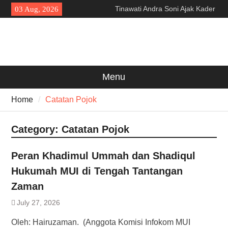
Skip
Tinawati Andra Soni Ajak Kader
03 Aug, 2026
to
Posyandu Perkuat Sosialisasi
content
Implementasi 6 SPM
HCMA, BI, dan Pemkab
Pandeglang Gelar Pelatihan
Sertifikasi Halal dan Digital
Marketing untuk UMKM
Menu
Kunjungi Banten, Wamen Ossy
Ajak Jajaran Terus
Home
Catatan Pojok
Bertransformasi Layani
Masyarakat
Category:
Catatan Pojok
Peran Khadimul Ummah dan Shadiqul
Hukumah MUI di Tengah Tantangan
Zaman
July 27, 2026
Oleh: Hairuzaman. (Anggota Komisi Infokom MUI