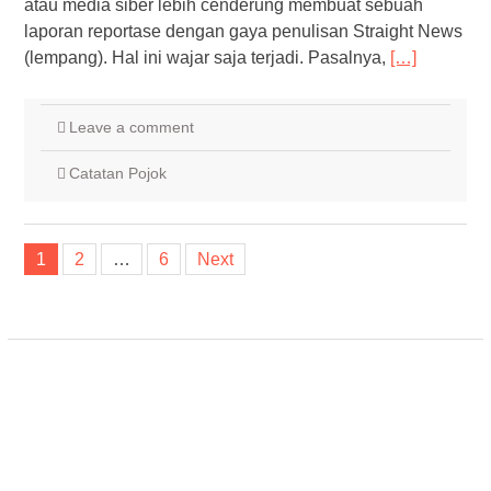
atau media siber lebih cenderung membuat sebuah
laporan reportase dengan gaya penulisan Straight News
(lempang). Hal ini wajar saja terjadi. Pasalnya,
[…]
Leave a comment
Catatan Pojok
Posts
1
2
…
6
Next
navigation