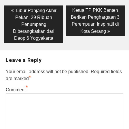
Post
Previous
Next
Ketua TP PKK Banten
Libur Panjang Akhir
post:
post:
navigation
Berikan Penghargaan 3
Pekan, 29 Ribuan
Perempuan Inspiratif di
Penumpang
Diberangkatkan dari
Kota Serang
Daop 6 Yogyakarta
Leave a Reply
Your email address will not be published.
Required fields
*
are marked
*
Comment