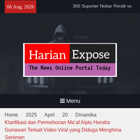
Apresiasi Kedewasaan
Skip
06 Aug, 2026
Bobotoh dan Jack Mania —
to
Proyek Jalan Batubantar –
content
Banjar Rp6,8 Miliar Disorot,
Pelaksana Diduga Abaikan K3
Da’i Indonesia Akan Dikirim
MUI ke Al-Azhar dan Madinah
Lewat Program PWD 2026
Menu
Home
2025
April
20
Dinamika
Klarifikasi dan Permohonan Ma’af Aiptu Hendra
Gunawan Terkait Video Viral yang Diduga Menghina
Seniman