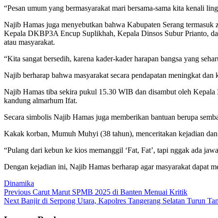
“Pesan umum yang bermasyarakat mari bersama-sama kita kenali lingk
Najib Hamas juga menyebutkan bahwa Kabupaten Serang termasuk zona
Kepala DKBP3A Encup Suplikhah, Kepala Dinsos Subur Prianto, dan
atau masyarakat.
“Kita sangat bersedih, karena kader-kader harapan bangsa yang sehar
Najib berharap bahwa masyarakat secara pendapatan meningkat dan k
Najib Hamas tiba sekira pukul 15.30 WIB dan disambut oleh Kepala
kandung almarhum Ifat.
Secara simbolis Najib Hamas juga memberikan bantuan berupa semba
Kakak korban, Mumuh Muhyi (38 tahun), menceritakan kejadian dan k
“Pulang dari kebun ke kios memanggil ‘Fat, Fat’, tapi nggak ada jawa
Dengan kejadian ini, Najib Hamas berharap agar masyarakat dapat m
Dinamika
Post
Previous
Previous
Carut Marut SPMB 2025 di Banten Menuai Kritik
Next
post:
Next
Banjir di Serpong Utara, Kapolres Tangerang Selatan Turun T
navigation
post: