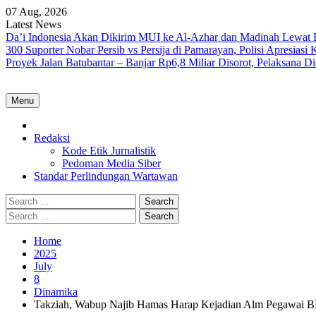
Skip
07 Aug, 2026
to
Latest News
content
Da’i Indonesia Akan Dikirim MUI ke Al-Azhar dan Madinah Lewa
300 Suporter Nobar Persib vs Persija di Pamarayan, Polisi Apresia
Proyek Jalan Batubantar – Banjar Rp6,8 Miliar Disorot, Pelaksana 
Menu
Home
Redaksi
Kode Etik Jurnalistik
Pedoman Media Siber
Standar Perlindungan Wartawan
Search
for:
Search
for:
Home
2025
July
8
Dinamika
Takziah, Wabup Najib Hamas Harap Kejadian Alm Pegawai BR