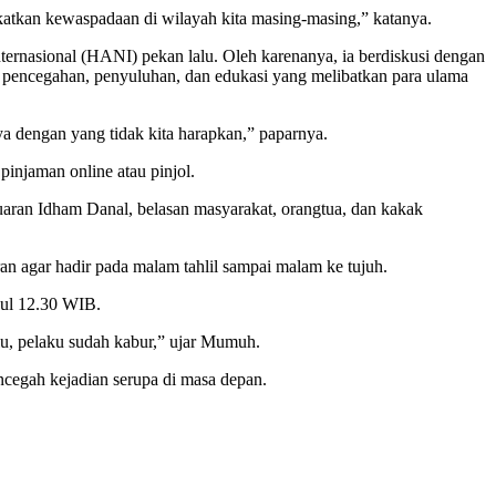
katkan kewaspadaan di wilayah kita masing-masing,” katanya.
ernasional (HANI) pekan lalu. Oleh karenanya, ia berdiskusi dengan
encegahan, penyuluhan, dan edukasi yang melibatkan para ulama
ya dengan yang tidak kita harapkan,” paparnya.
injaman online atau pinjol.
ran Idham Danal, belasan masyarakat, orangtua, dan kakak
 agar hadir pada malam tahlil sampai malam ke tujuh.
kul 12.30 WIB.
alu, pelaku sudah kabur,” ujar Mumuh.
cegah kejadian serupa di masa depan.