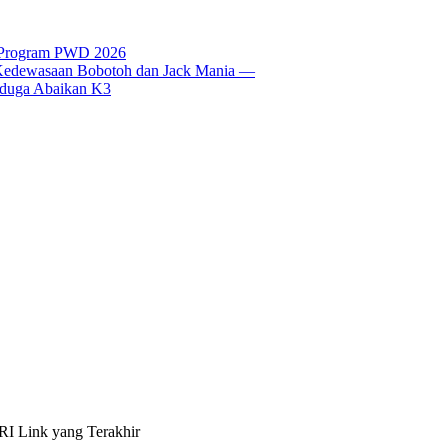
t Program PWD 2026
si Kedewasaan Bobotoh dan Jack Mania —
Diduga Abaikan K3
I Link yang Terakhir