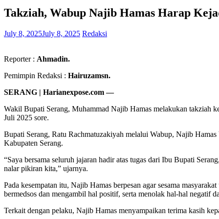
Takziah, Wabup Najib Hamas Harap Kejad
July 8, 2025
July 8, 2025
Redaksi
Reporter :
Ahmadin.
Pemimpin Redaksi :
Hairuzamsn.
SERANG | Harianexpose.com —
Wakil Bupati Serang, Muhammad Najib Hamas melakukan takziah ke 
Juli 2025 sore.
Bupati Serang, Ratu Rachmatuzakiyah melalui Wabup, Najib Hamas ber
Kabupaten Serang.
“Saya bersama seluruh jajaran hadir atas tugas dari Ibu Bupati Seran
nalar pikiran kita,” ujarnya.
Pada kesempatan itu, Najib Hamas berpesan agar sesama masyarakat te
bermedsos dan mengambil hal positif, serta menolak hal-hal negatif d
Terkait dengan pelaku, Najib Hamas menyampaikan terima kasih kep