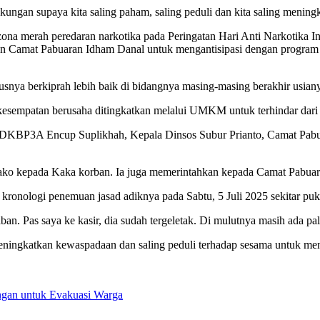
ungan supaya kita saling paham, saling peduli dan kita saling mening
 merah peredaran narkotika pada Peringatan Hari Anti Narkotika Int
 Camat Pabuaran Idham Danal untuk mengantisipasi dengan program p
usnya berkiprah lebih baik di bidangnya masing-masing berakhir usian
esempatan berusaha ditingkatkan melalui UMKM untuk terhindar dari p
 DKBP3A Encup Suplikhah, Kepala Dinsos Subur Prianto, Camat Pabua
ko kepada Kaka korban. Ia juga memerintahkan kepada Camat Pabuaran
ronologi penemuan jasad adiknya pada Sabtu, 5 Juli 2025 sekitar pu
ban. Pas saya ke kasir, dia sudah tergeletak. Di mulutnya masih ada p
eningkatkan kewaspadaan dan saling peduli terhadap sesama untuk men
angan untuk Evakuasi Warga