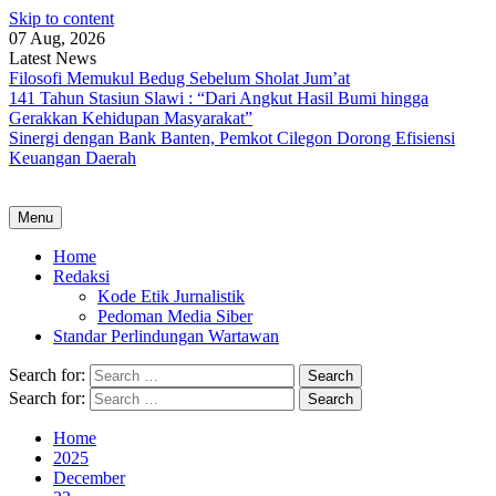
Skip to content
07 Aug, 2026
Latest News
Filosofi Memukul Bedug Sebelum Sholat Jum’at
141 Tahun Stasiun Slawi : “Dari Angkut Hasil Bumi hingga
Gerakkan Kehidupan Masyarakat”
Sinergi dengan Bank Banten, Pemkot Cilegon Dorong Efisiensi
Keuangan Daerah
Menu
Home
Redaksi
Kode Etik Jurnalistik
Pedoman Media Siber
Standar Perlindungan Wartawan
Search for:
Search for:
Home
2025
December