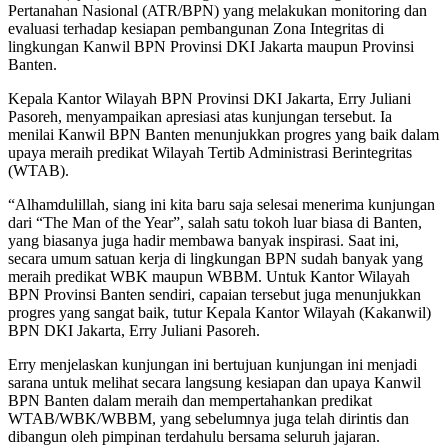
Pertanahan Nasional (ATR/BPN) yang melakukan monitoring dan
evaluasi terhadap kesiapan pembangunan Zona Integritas di
lingkungan Kanwil BPN Provinsi DKI Jakarta maupun Provinsi
Banten.
Kepala Kantor Wilayah BPN Provinsi DKI Jakarta, Erry Juliani
Pasoreh, menyampaikan apresiasi atas kunjungan tersebut. Ia
menilai Kanwil BPN Banten menunjukkan progres yang baik dalam
upaya meraih predikat Wilayah Tertib Administrasi Berintegritas
(WTAB).
“Alhamdulillah, siang ini kita baru saja selesai menerima kunjungan
dari “The Man of the Year”, salah satu tokoh luar biasa di Banten,
yang biasanya juga hadir membawa banyak inspirasi. Saat ini,
secara umum satuan kerja di lingkungan BPN sudah banyak yang
meraih predikat WBK maupun WBBM. Untuk Kantor Wilayah
BPN Provinsi Banten sendiri, capaian tersebut juga menunjukkan
progres yang sangat baik, tutur Kepala Kantor Wilayah (Kakanwil)
BPN DKI Jakarta, Erry Juliani Pasoreh.
Erry menjelaskan kunjungan ini bertujuan kunjungan ini menjadi
sarana untuk melihat secara langsung kesiapan dan upaya Kanwil
BPN Banten dalam meraih dan mempertahankan predikat
WTAB/WBK/WBBM, yang sebelumnya juga telah dirintis dan
dibangun oleh pimpinan terdahulu bersama seluruh jajaran.