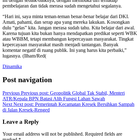
ini dengan sebaik-baiknya, dengan membuka diri terhadap
pembelajaran dan tidak merasa sudah mengetahui segalanya.
“Hari ini, saya minta teman-teman benar-benar belajar dari DKI.
Amati, pahami, dan serap apa yang mereka lakukan. Kosongkan
dulu “gelas” kita. Jangan merasa sudah tahu. Kita belajar dari awal.
Karena tujuan kita bukan hanya mendapatkan predikat seperti WBK
atau WBBM, tetapi membangun kepercayaan masyarakat. Tingkat
kepercayaan masyarakat masih menjadi tantangan. Banyak
komentar negatif di ruang publik. Ini yang harus kita perbaiki,”
lugasnya. (Ilham/Red(
Dinamika
Post navigation
Previous
Previous post:
Geopolitik Global Tak Stabil, Menteri
ATR/Kepala BPN Batasi Alih Fungsi Lahan Sawah
Next
Next post:
Pemerintah Kecamatan Kresek Bersihkan Sampah
di Jalan Kresek-Renged
Leave a Reply
Your email address will not be published.
Required fields are
marked
*