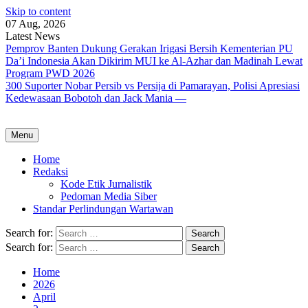
Skip to content
07 Aug, 2026
Latest News
Pemprov Banten Dukung Gerakan Irigasi Bersih Kementerian PU
Da’i Indonesia Akan Dikirim MUI ke Al-Azhar dan Madinah Lewat
Program PWD 2026
300 Suporter Nobar Persib vs Persija di Pamarayan, Polisi Apresiasi
Kedewasaan Bobotoh dan Jack Mania —
Menu
Home
Redaksi
Kode Etik Jurnalistik
Pedoman Media Siber
Standar Perlindungan Wartawan
Search for:
Search for:
Home
2026
April