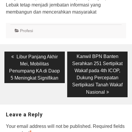
Lebak tetap menjadi jembatan informasi yang
membangun dan mencerahkan masyarakat
Profesi
Post
Previous
Next
Kanwil BPN Banten
Libur Panjang Akhir
post:
post:
navigation
Serahkan 251 Sertipikat
Mei, Mobilitas
Wakaf pada 4th ICOP,
Penumpang KA di Daop
Dukung Percepatan
5 Meningkat Signifikan
Sertipikasi Tanah Wakaf
Nasional
Leave a Reply
Your email address will not be published.
Required fields