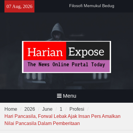
Skip
141 Tahun Stasiun Slawi : “Dari
07 Aug, 2026
to
Angkut Hasil Bumi hingga
content
Gerakkan Kehidupan
Masyarakat”
Temuan 995 Airsoft Gun dan
Narkoba di Sekolah Kebayoran
Lama, DPR Minta Diusut
Tuntas
Filosofi Memukul Bedug
Sebelum Sholat Jum’at
Menu
Home
2026
June
1
Profesi
Hari Pancasila, Forwal Lebak Ajak Insan Pers Amalkan
Nilai Pancasila Dalam Pemberitaan