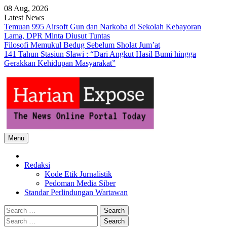
Skip
08 Aug, 2026
to
Latest News
content
Temuan 995 Airsoft Gun dan Narkoba di Sekolah Kebayoran
Lama, DPR Minta Diusut Tuntas
Filosofi Memukul Bedug Sebelum Sholat Jum’at
141 Tahun Stasiun Slawi : “Dari Angkut Hasil Bumi hingga
Gerakkan Kehidupan Masyarakat”
Menu
Home
Redaksi
Kode Etik Jurnalistik
Pedoman Media Siber
Standar Perlindungan Wartawan
Search
for:
Search