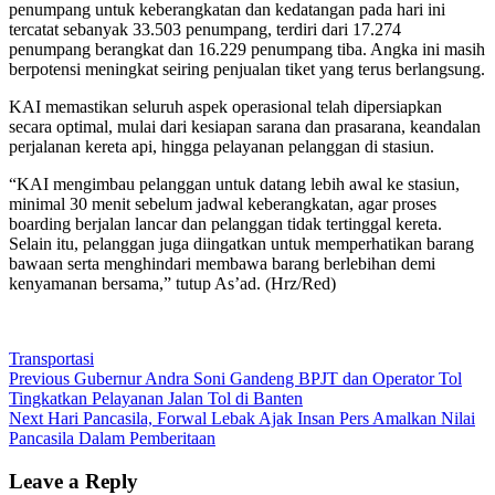
penumpang untuk keberangkatan dan kedatangan pada hari ini
tercatat sebanyak 33.503 penumpang, terdiri dari 17.274
penumpang berangkat dan 16.229 penumpang tiba. Angka ini masih
berpotensi meningkat seiring penjualan tiket yang terus berlangsung.
KAI memastikan seluruh aspek operasional telah dipersiapkan
secara optimal, mulai dari kesiapan sarana dan prasarana, keandalan
perjalanan kereta api, hingga pelayanan pelanggan di stasiun.
“KAI mengimbau pelanggan untuk datang lebih awal ke stasiun,
minimal 30 menit sebelum jadwal keberangkatan, agar proses
boarding berjalan lancar dan pelanggan tidak tertinggal kereta.
Selain itu, pelanggan juga diingatkan untuk memperhatikan barang
bawaan serta menghindari membawa barang berlebihan demi
kenyamanan bersama,” tutup As’ad. (Hrz/Red)
Transportasi
Post
Previous
Previous
Gubernur Andra Soni Gandeng BPJT dan Operator Tol
post:
Tingkatkan Pelayanan Jalan Tol di Banten
navigation
Next
Next
Hari Pancasila, Forwal Lebak Ajak Insan Pers Amalkan Nilai
post:
Pancasila Dalam Pemberitaan
Leave a Reply