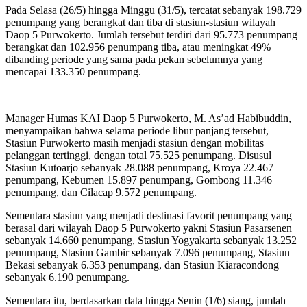
Pada Selasa (26/5) hingga Minggu (31/5), tercatat sebanyak 198.729
penumpang yang berangkat dan tiba di stasiun-stasiun wilayah
Daop 5 Purwokerto. Jumlah tersebut terdiri dari 95.773 penumpang
berangkat dan 102.956 penumpang tiba, atau meningkat 49%
dibanding periode yang sama pada pekan sebelumnya yang
mencapai 133.350 penumpang.
Manager Humas KAI Daop 5 Purwokerto, M. As’ad Habibuddin,
menyampaikan bahwa selama periode libur panjang tersebut,
Stasiun Purwokerto masih menjadi stasiun dengan mobilitas
pelanggan tertinggi, dengan total 75.525 penumpang. Disusul
Stasiun Kutoarjo sebanyak 28.088 penumpang, Kroya 22.467
penumpang, Kebumen 15.897 penumpang, Gombong 11.346
penumpang, dan Cilacap 9.572 penumpang.
Sementara stasiun yang menjadi destinasi favorit penumpang yang
berasal dari wilayah Daop 5 Purwokerto yakni Stasiun Pasarsenen
sebanyak 14.660 penumpang, Stasiun Yogyakarta sebanyak 13.252
penumpang, Stasiun Gambir sebanyak 7.096 penumpang, Stasiun
Bekasi sebanyak 6.353 penumpang, dan Stasiun Kiaracondong
sebanyak 6.190 penumpang.
Sementara itu, berdasarkan data hingga Senin (1/6) siang, jumlah