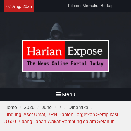
Skip
141 Tahun Stasiun Slawi : “Dari
07 Aug, 2026
to
Angkut Hasil Bumi hingga
content
Gerakkan Kehidupan
Masyarakat”
Temuan 995 Airsoft Gun dan
Narkoba di Sekolah Kebayoran
Lama, DPR Minta Diusut
Tuntas
Filosofi Memukul Bedug
Sebelum Sholat Jum’at
Menu
Home
2026
June
7
Dinamika
Lindungi Aset Umat, BPN Banten Targetkan Sertipikasi
3.600 Bidang Tanah Wakaf Rampung dalam Setahun