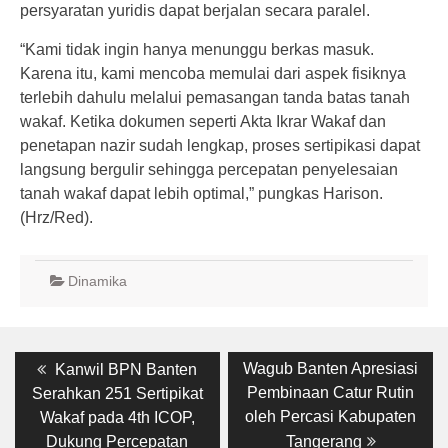
persyaratan yuridis dapat berjalan secara paralel.
“Kami tidak ingin hanya menunggu berkas masuk.
Karena itu, kami mencoba memulai dari aspek fisiknya
terlebih dahulu melalui pemasangan tanda batas tanah
wakaf. Ketika dokumen seperti Akta Ikrar Wakaf dan
penetapan nazir sudah lengkap, proses sertipikasi dapat
langsung bergulir sehingga percepatan penyelesaian
tanah wakaf dapat lebih optimal,” pungkas Harison.
(Hrz/Red).
Dinamika
Post
Previous
Next
Wagub Banten Apresiasi
Kanwil BPN Banten
post:
post:
navigation
Pembinaan Catur Rutin
Serahkan 251 Sertipikat
oleh Percasi Kabupaten
Wakaf pada 4th ICOP,
Dukung Percepatan
Tangerang