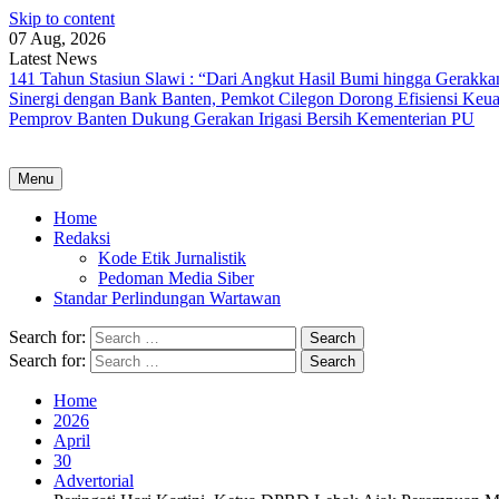
Skip to content
07 Aug, 2026
Latest News
141 Tahun Stasiun Slawi : “Dari Angkut Hasil Bumi hingga Gerakk
Sinergi dengan Bank Banten, Pemkot Cilegon Dorong Efisiensi Keu
Pemprov Banten Dukung Gerakan Irigasi Bersih Kementerian PU
Menu
Home
Redaksi
Kode Etik Jurnalistik
Pedoman Media Siber
Standar Perlindungan Wartawan
Search for:
Search for:
Home
2026
April
30
Advertorial