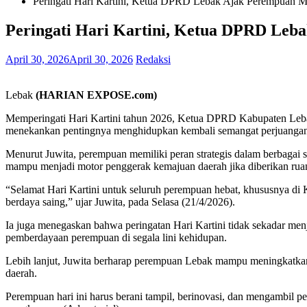
Peringati Hari Kartini, Ketua DPRD Lebak Ajak Perempuan M
Peringati Hari Kartini, Ketua DPRD Leb
April 30, 2026
April 30, 2026
Redaksi
Lebak
(HARIAN EXPOSE.com)
Memperingati Hari Kartini tahun 2026, Ketua DPRD Kabupaten Lebak
menekankan pentingnya menghidupkan kembali semangat perjuangan R
Menurut Juwita, perempuan memiliki peran strategis dalam berbagai 
mampu menjadi motor penggerak kemajuan daerah jika diberikan rua
“Selamat Hari Kartini untuk seluruh perempuan hebat, khususnya di 
berdaya saing,” ujar Juwita, pada Selasa (21/4/2026).
Ia juga menegaskan bahwa peringatan Hari Kartini tidak sekadar me
pemberdayaan perempuan di segala lini kehidupan.
Lebih lanjut, Juwita berharap perempuan Lebak mampu meningkatkan k
daerah.
Perempuan hari ini harus berani tampil, berinovasi, dan mengambil p