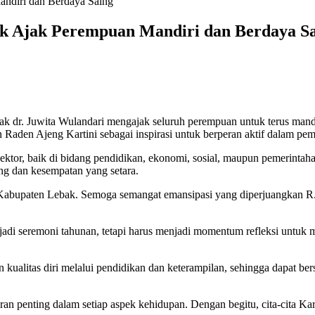
andiri dan Berdaya Saing
ak Ajak Perempuan Mandiri dan Berdaya S
 dr. Juwita Wulandari mengajak seluruh perempuan untuk terus mandi
aden Ajeng Kartini sebagai inspirasi untuk berperan aktif dalam pe
sektor, baik di bidang pendidikan, ekonomi, sosial, maupun pemerinta
ng dan kesempatan yang setara.
Kabupaten Lebak. Semoga semangat emansipasi yang diperjuangkan R.A.
njadi seremoni tahunan, tetapi harus menjadi momentum refleksi unt
ualitas diri melalui pendidikan dan keterampilan, sehingga dapat bers
eran penting dalam setiap aspek kehidupan. Dengan begitu, cita-cita Ka