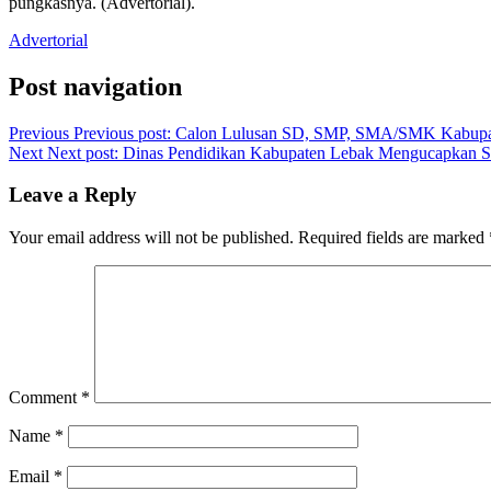
pungkasnya. (Advertorial).
Advertorial
Post navigation
Previous
Previous post:
Calon Lulusan SD, SMP, SMA/SMK Kabupaten
Next
Next post:
Dinas Pendidikan Kabupaten Lebak Mengucapkan S
Leave a Reply
Your email address will not be published.
Required fields are marked
Comment
*
Name
*
Email
*