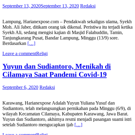
September 13, 2020
September 13, 2020
Redaksi
Lampung, Harianexpose.com – Pendakwah sekaligus ulama, Syekh
Moh. Ali Jaber, ditikam orang tak dikenal. Peristiwa itu terjadi ketika
Syekh Ali, sedang mengisi kajian di Masjid Falahuddin, Tamin,
Tanjungkarang Pusat, Bandar Lampung, Minggu (13/9) sore.
Berdasarkan
[…]
Leave a comment
Religi
Yuyun dan Sudiantoro, Menikah di
Cilamaya Saat Pandemi Covid-19
September 6, 2020
Redaksi
Karawang, Harianexpose Adalah Yuyun Yuliana Yusuf dan
Sudiantoro, telah melangsungkan pernikahan pada Minggu (6/9), di
wilayah Kecamatan Cilamaya, Kabupaten Karawang, Jawa Barat.
Yuyun dan Sudiantoro, akhirnya resmi menjadi pasangan suami istri
setelah Sudiantoro mengucapkan ijab
[…]
Leave a comment
Religi