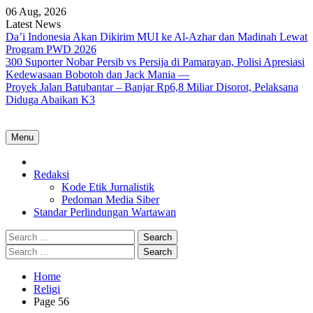
Skip
06 Aug, 2026
to
Latest News
content
Da’i Indonesia Akan Dikirim MUI ke Al-Azhar dan Madinah Lewat
Program PWD 2026
300 Suporter Nobar Persib vs Persija di Pamarayan, Polisi Apresiasi
Kedewasaan Bobotoh dan Jack Mania —
Proyek Jalan Batubantar – Banjar Rp6,8 Miliar Disorot, Pelaksana
Diduga Abaikan K3
Menu
Home
Redaksi
Kode Etik Jurnalistik
Pedoman Media Siber
Standar Perlindungan Wartawan
Search
for:
Search
for:
Home
Religi
Page 56