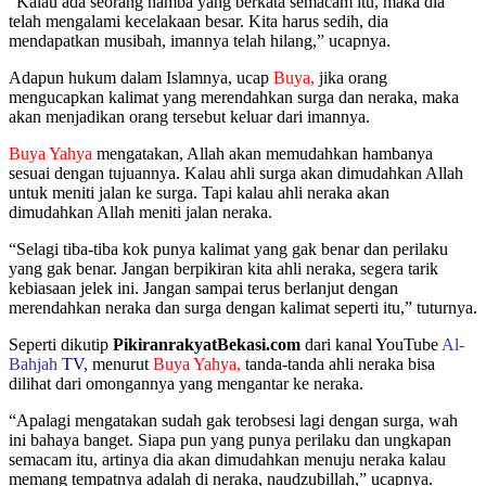
“Kalau ada seorang hamba yang berkata semacam itu, maka dia
telah mengalami kecelakaan besar. Kita harus sedih, dia
mendapatkan musibah, imannya telah hilang,” ucapnya.
Adapun hukum dalam Islamnya, ucap
Buya,
jika orang
mengucapkan kalimat yang merendahkan surga dan neraka, maka
akan menjadikan orang tersebut keluar dari imannya.
Buya Yahya
mengatakan, Allah akan memudahkan hambanya
sesuai dengan tujuannya. Kalau ahli surga akan dimudahkan Allah
untuk meniti jalan ke surga. Tapi kalau ahli neraka akan
dimudahkan Allah meniti jalan neraka.
“Selagi tiba-tiba kok punya kalimat yang gak benar dan perilaku
yang gak benar. Jangan berpikiran kita ahli neraka, segera tarik
kebiasaan jelek ini. Jangan sampai terus berlanjut dengan
merendahkan neraka dan surga dengan kalimat seperti itu,” tuturnya.
Seperti dikutip
PikiranrakyatBekasi.com
dari kanal YouTube
Al-
Bahjah
TV,
menurut
Buya Yahya,
tanda-tanda ahli neraka bisa
dilihat dari omongannya yang mengantar ke neraka.
“Apalagi mengatakan sudah gak terobsesi lagi dengan surga, wah
ini bahaya banget. Siapa pun yang punya perilaku dan ungkapan
semacam itu, artinya dia akan dimudahkan menuju neraka kalau
memang tempatnya adalah di neraka, naudzubillah,” ucapnya.