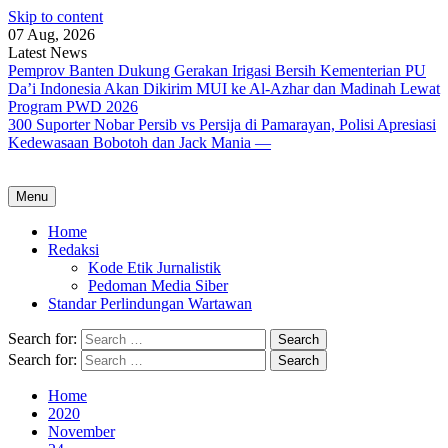
Skip to content
07 Aug, 2026
Latest News
Pemprov Banten Dukung Gerakan Irigasi Bersih Kementerian PU
Da’i Indonesia Akan Dikirim MUI ke Al-Azhar dan Madinah Lewat
Program PWD 2026
300 Suporter Nobar Persib vs Persija di Pamarayan, Polisi Apresiasi
Kedewasaan Bobotoh dan Jack Mania —
Menu
Home
Redaksi
Kode Etik Jurnalistik
Pedoman Media Siber
Standar Perlindungan Wartawan
Search for:
Search for:
Home
2020
November