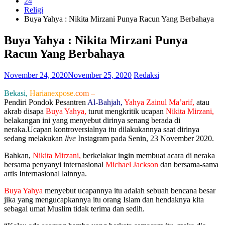
24
Religi
Buya Yahya : Nikita Mirzani Punya Racun Yang Berbahaya
Buya Yahya : Nikita Mirzani Punya
Racun Yang Berbahaya
November 24, 2020
November 25, 2020
Redaksi
Bekasi,
Harianexpose.
com –
Pendiri Pondok Pesantren
Al-Bahjah,
Yahya Zainul Ma’arif,
atau
akrab disapa
Buya Yahya,
turut mengkritik ucapan
Nikita Mirzani,
belakangan ini yang menyebut dirinya senang berada di
neraka.Ucapan kontroversialnya itu dilakukannya saat dirinya
sedang melakukan
live
Instagram pada Senin, 23 November 2020.
Bahkan,
Nikita Mirzani,
berkelakar ingin membuat acara di neraka
bersama penyanyi internasional
Michael Jackson
dan bersama-sama
artis Internasional lainnya.
Buya Yahya
menyebut ucapannya itu adalah sebuah bencana besar
jika yang mengucapkannya itu orang Islam dan hendaknya kita
sebagai umat Muslim tidak terima dan sedih.