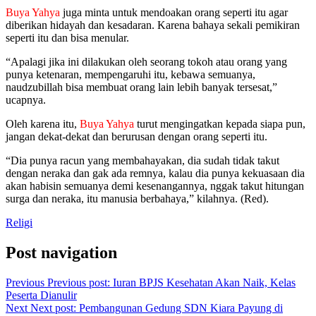
Buya Yahya
juga minta untuk mendoakan orang seperti itu agar
diberikan hidayah dan kesadaran. Karena bahaya sekali pemikiran
seperti itu dan bisa menular.
“Apalagi jika ini dilakukan oleh seorang tokoh atau orang yang
punya ketenaran, mempengaruhi itu, kebawa semuanya,
naudzubillah bisa membuat orang lain lebih banyak tersesat,”
ucapnya.
Oleh karena itu,
Buya Yahya
turut mengingatkan kepada siapa pun,
jangan dekat-dekat dan berurusan dengan orang seperti itu.
“Dia punya racun yang membahayakan, dia sudah tidak takut
dengan neraka dan gak ada remnya, kalau dia punya kekuasaan dia
akan habisin semuanya demi kesenangannya, nggak takut hitungan
surga dan neraka, itu manusia berbahaya,” kilahnya. (Red).
Religi
Post navigation
Previous
Previous post:
Iuran BPJS Kesehatan Akan Naik, Kelas
Peserta Dianulir
Next
Next post:
Pembangunan Gedung SDN Kiara Payung di