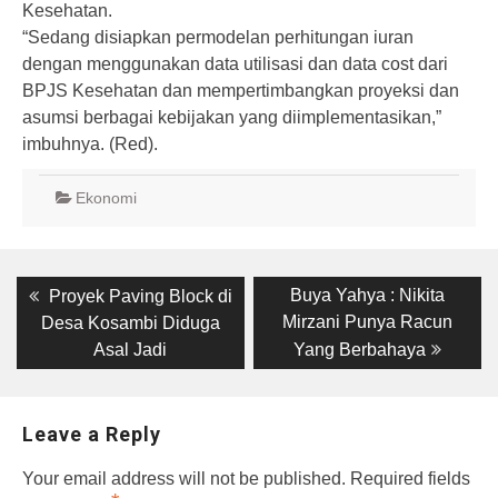
Kesehatan.
“Sedang disiapkan permodelan perhitungan iuran
dengan menggunakan data utilisasi dan data cost dari
BPJS Kesehatan dan mempertimbangkan proyeksi dan
asumsi berbagai kebijakan yang diimplementasikan,”
imbuhnya. (Red).
Ekonomi
Post
Previous
Next
Buya Yahya : Nikita
Proyek Paving Block di
post:
post:
navigation
Mirzani Punya Racun
Desa Kosambi Diduga
Asal Jadi
Yang Berbahaya
Leave a Reply
Your email address will not be published.
Required fields