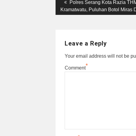
Post
Previous
Polres Serang Kota Razia THM
post:
Kramatwatu, Puluhan Botol Miras D
navigation
Leave a Reply
Your email address will not be pu
*
Comment