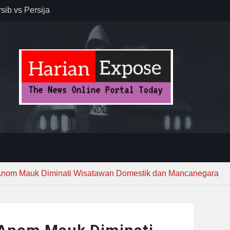
sib vs Persija
resiasi
dan Jack
r – Banjar
elaksana
kirim MUI ke
Lewat
 Anom Mauk Diminati Wisatawan Domestik dan Mancanegara