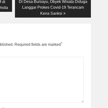
Next
Di Desa Buniayu, Obyek Wisata Diduga
 di
post:
Langgar Prokes Covid-19 Terancam
isita
Kena Sanksi
*
blished.
Required fields are marked