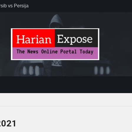
r – Banjar
elaksana
kirim MUI ke
Lewat
2021