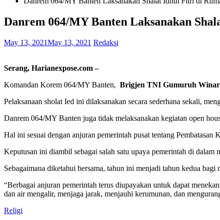
Danrem 064/MY Banten Laksanakan Shalat Idhul Fitri di Rum
Danrem 064/MY Banten Laksanakan Shalat
May 13, 2021
May 13, 2021
Redaksi
Serang,
Harianexpose.com –
Komandan Korem 064/MY Banten,
Brigjen TNI Gumuruh Winar
Pelaksanaan sholat Ied ini dilaksanakan secara sederhana sekali, me
Danrem 064/MY Banten juga tidak melaksanakan kegiatan open house 
Hal ini sesuai dengan anjuran pemerintah pusat tentang Pembatasan
Keputusan ini diambil sebagai salah satu upaya pemerintah di dalam 
Sebagaimana diketahui bersama, tahun ini menjadi tahun kedua bagi
“Berbagai anjuran pemerintah terus diupayakan untuk dapat menekan
dan air mengalir, menjaga jarak, menjauhi kerumunan, dan mengurang
Religi