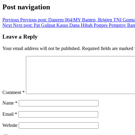
Post navigation
Previous
Previous post:
Danrem 064/MY Banten, Brigjen TNI Gumuru
Next
Next post:
Pat Gulipat Kasus Dana Hibah Ponpes Pemprov Ba
Leave a Reply
Your email address will not be published.
Required fields are marked
Comment
*
Name
*
Email
*
Website