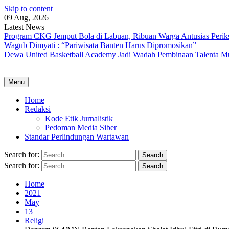
Skip to content
09 Aug, 2026
Latest News
Program CKG Jemput Bola di Labuan, Ribuan Warga Antusias Perik
Wagub Dimyati : “Pariwisata Banten Harus Dipromosikan”
Dewa United Basketball Academy Jadi Wadah Pembinaan Talenta M
Menu
Home
Redaksi
Kode Etik Jurnalistik
Pedoman Media Siber
Standar Perlindungan Wartawan
Search for:
Search for:
Home
2021
May
13
Religi