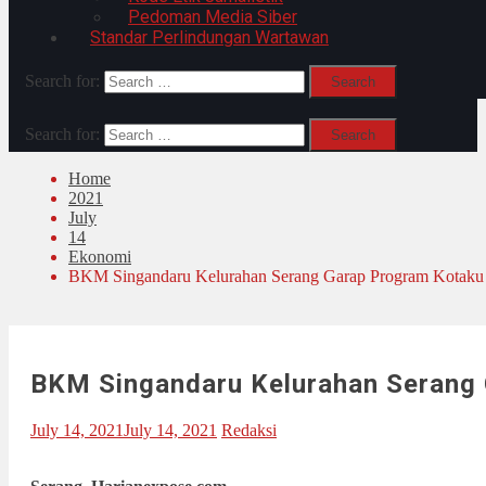
Pedoman Media Siber
Standar Perlindungan Wartawan
Search for:
Search for:
Home
2021
July
14
Ekonomi
BKM Singandaru Kelurahan Serang Garap Program Kotaku 
BKM Singandaru Kelurahan Serang 
July 14, 2021
July 14, 2021
Redaksi