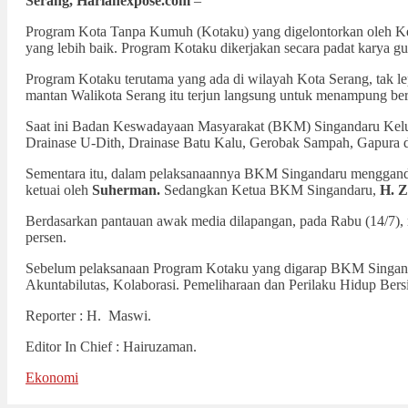
Serang, Harianexpose.com
–
Program Kota Tanpa Kumuh (Kotaku) yang digelontorkan oleh Ke
yang lebih baik. Program Kotaku dikerjakan secara padat karya 
Program Kotaku terutama yang ada di wilayah Kota Serang, tak 
mantan Walikota Serang itu terjun langsung untuk menampung ber
Saat ini Badan Keswadayaan Masyarakat (BKM) Singandaru Kelura
Drainase U-Dith, Drainase Batu Kalu, Gerobak Sampah, Gapura d
Sementara itu, dalam pelaksanaannya BKM Singandaru menggand
ketuai oleh
Suherman.
Sedangkan Ketua BKM Singandaru,
H. Z
Berdasarkan pantauan awak media dilapangan, pada Rabu (14/7), 
persen.
Sebelum pelaksanaan Program Kotaku yang digarap BKM Singandar
Akuntabilutas, Kolaborasi. Pemeliharaan dan Perilaku Hidup Bers
Reporter : H. Maswi.
Editor In Chief : Hairuzaman.
Ekonomi