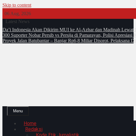
Skip to content
06 Aug, 2026
Latest News
Da’i Indonesia Akan Dikirim MUI ke Al-Azhar dan Madinah Lewa
300 Suporter Nobar Persib vs Persija di Pamarayan, Polisi Apresia
Proyek Jalan Batubantar – Banjar Rp6,8 Miliar Disorot, Pelaksana 
Menu
Home
Redaksi
Kode Etik Jurnalistik