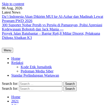
Skip to content
06 Aug, 2026
Latest News
Da’i Indonesia Akan Dikirim MUI ke Al-Azhar dan Madinah Lewat
Program PWD 2026
300 Suporter Nobar Persib vs Persija di Pamarayan, Polisi Apresiasi
Kedewasaan Bobotoh dan Jack Mania —
Proyek Jalan Batubantar – Banjar Rp6,8 Miliar Disorot, Pelaksana
Diduga Abaikan K3
Menu
Home
Redaksi
Kode Etik Jurnalistik
Pedoman Media Siber
Standar Perlindungan Wartawan
Search for:
Search for:
Home
2021