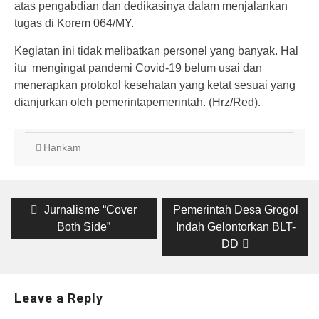
atas pengabdian dan dedikasinya dalam menjalankan
tugas di Korem 064/MY.
Kegiatan ini tidak melibatkan personel yang banyak. Hal
itu mengingat pandemi Covid-19 belum usai dan
menerapkan protokol kesehatan yang ketat sesuai yang
dianjurkan oleh pemerintapemerintah. (Hrz/Red).
Hankam
Post
Previous
Jurnalisme “Cover
Next
Pemerintah Desa Grogol
post:
Both Side”
post:
Indah Gelontorkan BLT-
navigation
DD
Leave a Reply