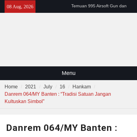
Skip
Temuan 995 Airsoft Gun dan
08 Aug, 2026
to
Narkoba di Sekolah Kebayoran
content
Lama, DPR Minta Diusut
Tuntas
Filosofi Memukul Bedug
Sebelum Sholat Jum’at
141 Tahun Stasiun Slawi : “Dari
Angkut Hasil Bumi hingga
Gerakkan Kehidupan
Masyarakat”
Menu
Home
2021
July
16
Hankam
Danrem 064/MY Banten : “Tradisi Satuan Jangan
Kultuskan Simbol”
Danrem 064/MY Banten :