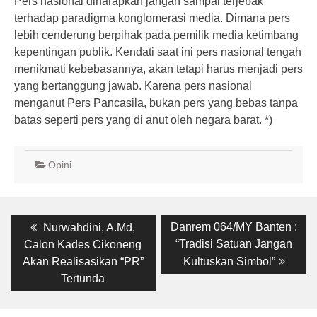
Pers nasional diharapkan jangan sampai terjebak
terhadap paradigma konglomerasi media. Dimana pers
lebih cenderung berpihak pada pemilik media ketimbang
kepentingan publik. Kendati saat ini pers nasional tengah
menikmati kebebasannya, akan tetapi harus menjadi pers
yang bertanggung jawab. Karena pers nasional
menganut Pers Pancasila, bukan pers yang bebas tanpa
batas seperti pers yang di anut oleh negara barat. *)
Opini
Post
Previous
Next
Danrem 064/MY Banten :
Nurwahdini, A.Md,
post:
post:
navigation
“Tradisi Satuan Jangan
Calon Kades Cikoneng
Akan Realisasikan “PR”
Kultuskan Simbol”
Tertunda