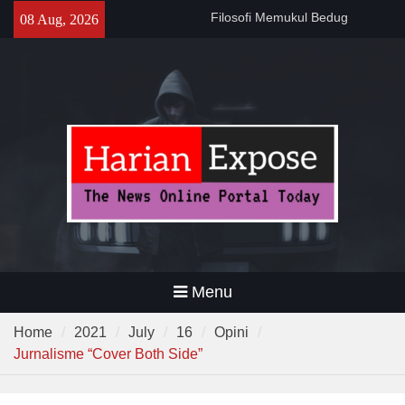
Filosofi Memukul Bedug
Skip
08 Aug, 2026
Sebelum Sholat Jum’at
to
141 Tahun Stasiun Slawi : “Dari
content
Angkut Hasil Bumi hingga
Gerakkan Kehidupan
Masyarakat”
Temuan 995 Airsoft Gun dan
Narkoba di Sekolah Kebayoran
Lama, DPR Minta Diusut
Tuntas
Menu
Home
2021
July
16
Opini
Jurnalisme “Cover Both Side”