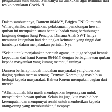
pengukuran suhu tubuh. Semuanya itu dilakukan agar terhindar dari
resiko penularan Covid-19.
Dalam sambutannya, Danrem 064/MY, Brigjen TNI Gumuruh
Winardjatmiko, mengatakan, pelaksanaan pemotongan hewan
qurban ini merupakan suatu bentuk ibadah yang berhubungan
langsung dengan Sang Pencipta. Dimana Allah SWT hanya
menuntut keteguhan hati dan tingkat keimanan yang tinggi dari
hambanya dalam menjalankan perintah-Nya.
“Selain untuk menjalankan perintah agama, ini juga sebagai bentuk
kepedulian dari kami Korem 064/MY dengan berbagi hewan qurban
kepada masyarakat yang kurang mampu,” urainya.
Danrem berharap mudah-mudahan masyarakat yang diberikan
daging qurban merasa senang. Ternyata Korem juga masih bisa
berbagi kepada masyarakat. Bahwa Korem merupakan bagian dari
mereka.
“Alhamdulilah, kita masih mendapatkan kepercayaan untuk
menyalurkan hewan qurban. Selain itu juga, kita masih diberi
kesempatan dan mempunyai rezeki untuk memberikan kepada
orang-orang yang membutuhkan,” ucapnya.