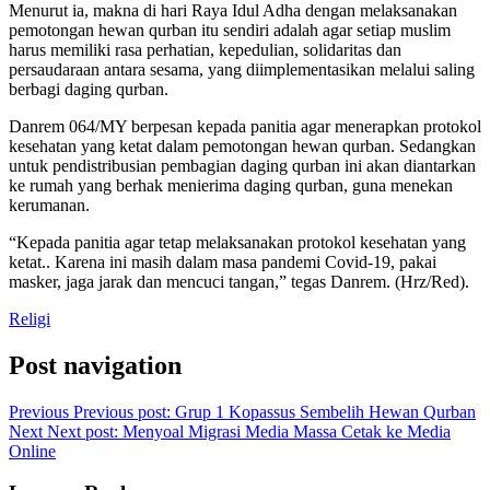
Menurut ia, makna di hari Raya Idul Adha dengan melaksanakan
pemotongan hewan qurban itu sendiri adalah agar setiap muslim
harus memiliki rasa perhatian, kepedulian, solidaritas dan
persaudaraan antara sesama, yang diimplementasikan melalui saling
berbagi daging qurban.
Danrem 064/MY berpesan kepada panitia agar menerapkan protokol
kesehatan yang ketat dalam pemotongan hewan qurban. Sedangkan
untuk pendistribusian pembagian daging qurban ini akan diantarkan
ke rumah yang berhak menierima daging qurban, guna menekan
kerumanan.
“Kepada panitia agar tetap melaksanakan protokol kesehatan yang
ketat.. Karena ini masih dalam masa pandemi Covid-19, pakai
masker, jaga jarak dan mencuci tangan,” tegas Danrem. (Hrz/Red).
Religi
Post navigation
Previous
Previous post:
Grup 1 Kopassus Sembelih Hewan Qurban
Next
Next post:
Menyoal Migrasi Media Massa Cetak ke Media
Online