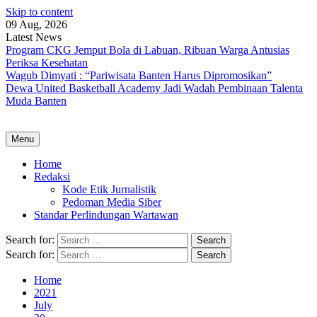
Skip to content
09 Aug, 2026
Latest News
Program CKG Jemput Bola di Labuan, Ribuan Warga Antusias
Periksa Kesehatan
Wagub Dimyati : “Pariwisata Banten Harus Dipromosikan”
Dewa United Basketball Academy Jadi Wadah Pembinaan Talenta
Muda Banten
Menu
Home
Redaksi
Kode Etik Jurnalistik
Pedoman Media Siber
Standar Perlindungan Wartawan
Search for:
Search for:
Home
2021
July