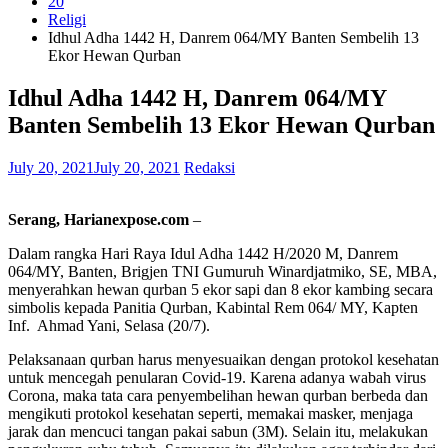
20
Religi
Idhul Adha 1442 H, Danrem 064/MY Banten Sembelih 13
Ekor Hewan Qurban
Idhul Adha 1442 H, Danrem 064/MY
Banten Sembelih 13 Ekor Hewan Qurban
July 20, 2021
July 20, 2021
Redaksi
Serang, Harianexpose.com
–
Dalam rangka Hari Raya Idul Adha 1442 H/2020 M, Danrem
064/MY, Banten, Brigjen TNI Gumuruh Winardjatmiko, SE, MBA,
menyerahkan hewan qurban 5 ekor sapi dan 8 ekor kambing secara
simbolis kepada Panitia Qurban, Kabintal Rem 064/ MY, Kapten
Inf. Ahmad Yani, Selasa (20/7).
Pelaksanaan qurban harus menyesuaikan dengan protokol kesehatan
untuk mencegah penularan Covid-19. Karena adanya wabah virus
Corona, maka tata cara penyembelihan hewan qurban berbeda dan
mengikuti protokol kesehatan seperti, memakai masker, menjaga
jarak dan mencuci tangan pakai sabun (3M). Selain itu, melakukan