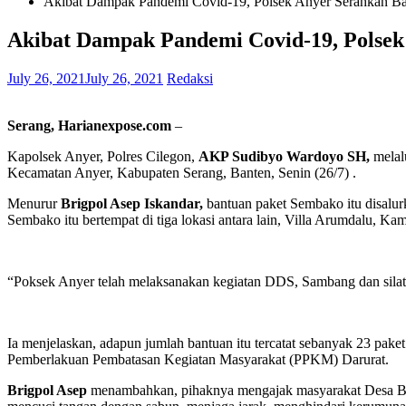
Akibat Dampak Pandemi Covid-19, Polsek Anyer Serahkan B
Akibat Dampak Pandemi Covid-19, Polse
July 26, 2021
July 26, 2021
Redaksi
Serang, Harianexpose.com
–
Kapolsek Anyer, Polres Cilegon,
AKP Sudibyo Wardoyo SH,
melal
Kecamatan Anyer, Kabupaten Serang, Banten, Senin (26/7) .
Menurur
Brigpol Asep Iskandar,
bantuan paket Sembako itu disalur
Sembako itu bertempat di tiga lokasi antara lain, Villa Arumdalu
“Poksek Anyer telah melaksanakan kegiatan DDS, Sambang dan sil
Ia menjelaskan, adapun jumlah bantuan itu tercatat sebanyak 23 pa
Pemberlakuan Pembatasan Kegiatan Masyarakat (PPKM) Darurat.
Brigpol Asep
menambahkan, pihaknya mengajak masyarakat Desa Ba