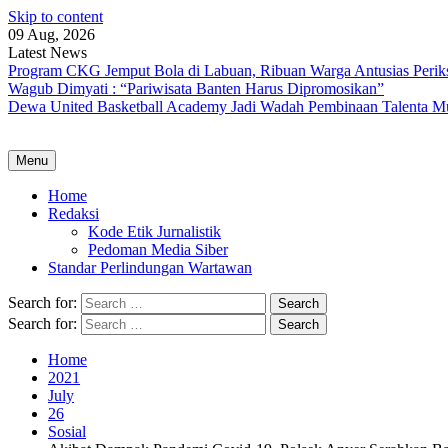
Skip to content
09 Aug, 2026
Latest News
Program CKG Jemput Bola di Labuan, Ribuan Warga Antusias Perik
Wagub Dimyati : “Pariwisata Banten Harus Dipromosikan”
Dewa United Basketball Academy Jadi Wadah Pembinaan Talenta M
Menu
Home
Redaksi
Kode Etik Jurnalistik
Pedoman Media Siber
Standar Perlindungan Wartawan
Search for:
Search for:
Home
2021
July
26
Sosial