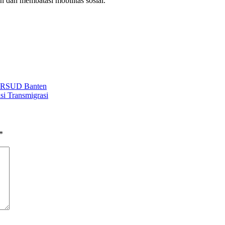
 dan membatasi mobilitas sosial.
di RSUD Banten
si Transmigrasi
*