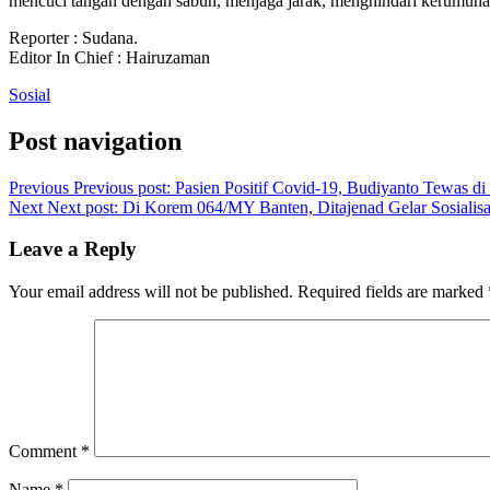
mencuci tangan dengan sabun, menjaga jarak, menghindari kerumunan
Reporter : Sudana.
Editor In Chief : Hairuzaman
Sosial
Post navigation
Previous
Previous post:
Pasien Positif Covid-19, Budiyanto Tewas 
Next
Next post:
Di Korem 064/MY Banten, Ditajenad Gelar Sosialisa
Leave a Reply
Your email address will not be published.
Required fields are marked
Comment
*
Name
*