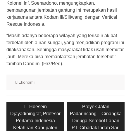
Kolonel Inf. Soehardono, mengungkapkan,
pembangunan jembatan gantung ini merupakan hasil
kerjasama antara Kodam III/SIliwangi dengan Vertical
Rescue Indonesia.
“Masih adanya beberapa wilayah yang terisolir akibat
terbelah oleh aliran sungai, yang menjadikan program ini
dilaksanakan. Sehingga masyarakat tidak usah memutar
jauh. Mereka bisa memanfaatkan jembatan tersebut.”
tambah Dandim. (Hrz/Red).
Ekonomi
Post
Previous
Next
Hoesein
Proyek Jalan
navigation
post:
post:
Djayadiningrat, Profesor
Padarincang – Cinangka
Pertama Indonesia
Diduga Serobot Lahan
Kelahiran Kabupaten
PT. Cibadak Indah Sari