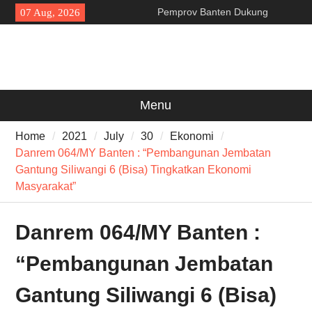
Skip
Pemprov Banten Dukung
07 Aug, 2026
to
Gerakan Irigasi Bersih
content
Kementerian PU
Da’i Indonesia Akan Dikirim
MUI ke Al-Azhar dan Madinah
Lewat Program PWD 2026
300 Suporter Nobar Persib vs
Menu
Persija di Pamarayan, Polisi
Apresiasi Kedewasaan
Home
2021
July
30
Ekonomi
Bobotoh dan Jack Mania —
Danrem 064/MY Banten : “Pembangunan Jembatan
Gantung Siliwangi 6 (Bisa) Tingkatkan Ekonomi
Masyarakat”
Danrem 064/MY Banten :
“Pembangunan Jembatan
Gantung Siliwangi 6 (Bisa)