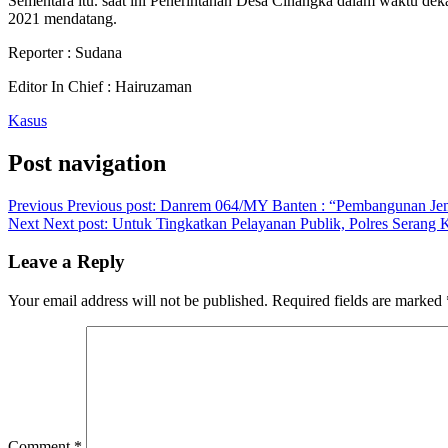
Sementara itu. saat ini Penerintahan Desa Cinangka dalam waktu dek
2021 mendatang.
Reporter : Sudana
Editor In Chief : Hairuzaman
Kasus
Post navigation
Previous
Previous post:
Danrem 064/MY Banten : “Pembangunan Jemb
Next
Next post:
Untuk Tingkatkan Pelayanan Publik, Polres Serang
Leave a Reply
Your email address will not be published.
Required fields are marked
Comment
*