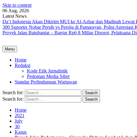
Skip to content
06 Aug, 2026
Latest News
Da’i Indonesia Akan Dikirim MUI ke Al-Azhar dan Madinah Lewa
300 Suporter Nobar Persib vs Persija di Pamarayan, Polisi Apresia
Proyek Jalan Batubantar – Banjar Rp6,8 Miliar Disorot, Pelaksana 
Menu
Home
Redaksi
Kode Etik Jurnalistik
Pedoman Media Siber
Standar Perlindungan Wartawan
Search for:
Search for:
Home
2021
July
30
Kasus