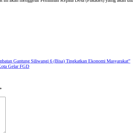
at ini akan menggelar Pemilihan Kepala Desa (Pilkades) yamg akan di
atan Gantung Siliwangi 6 (Bisa) Tingkatkan Ekonomi Masyarakat”
 Kota Gelar FGD
*