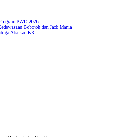
t Program PWD 2026
si Kedewasaan Bobotoh dan Jack Mania —
Diduga Abaikan K3