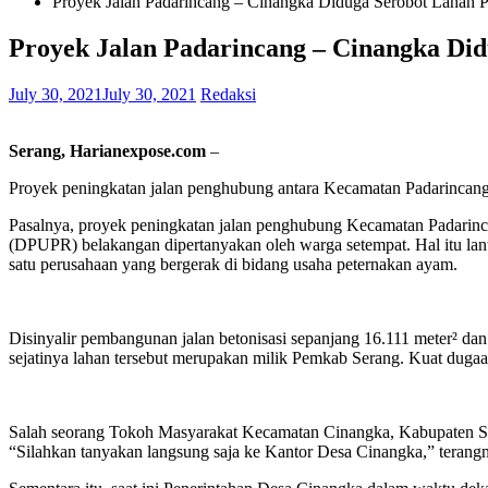
Proyek Jalan Padarincang – Cinangka Diduga Serobot Lahan P
Proyek Jalan Padarincang – Cinangka Did
July 30, 2021
July 30, 2021
Redaksi
Serang, Harianexpose.com
–
Proyek peningkatan jalan penghubung antara Kecamatan Padarincang –
Pasalnya, proyek peningkatan jalan penghubung Kecamatan Padarin
(DPUPR) belakangan dipertanyakan oleh warga setempat. Hal itu lant
satu perusahaan yang bergerak di bidang usaha peternakan ayam.
Disinyalir pembangunan jalan betonisasi sepanjang 16.111 meter² dan
sejatinya lahan tersebut merupakan milik Pemkab Serang. Kuat dug
Salah seorang Tokoh Masyarakat Kecamatan Cinangka, Kabupaten 
“Silahkan tanyakan langsung saja ke Kantor Desa Cinangka,” terang