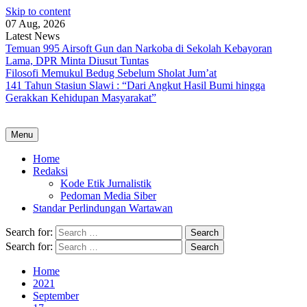
Skip to content
07 Aug, 2026
Latest News
Temuan 995 Airsoft Gun dan Narkoba di Sekolah Kebayoran
Lama, DPR Minta Diusut Tuntas
Filosofi Memukul Bedug Sebelum Sholat Jum’at
141 Tahun Stasiun Slawi : “Dari Angkut Hasil Bumi hingga
Gerakkan Kehidupan Masyarakat”
Menu
Home
Redaksi
Kode Etik Jurnalistik
Pedoman Media Siber
Standar Perlindungan Wartawan
Search for:
Search for:
Home
2021
September