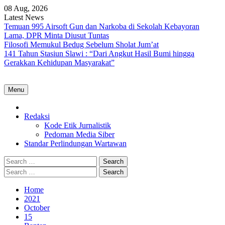
Skip
08 Aug, 2026
to
Latest News
content
Temuan 995 Airsoft Gun dan Narkoba di Sekolah Kebayoran
Lama, DPR Minta Diusut Tuntas
Filosofi Memukul Bedug Sebelum Sholat Jum’at
141 Tahun Stasiun Slawi : “Dari Angkut Hasil Bumi hingga
Gerakkan Kehidupan Masyarakat”
Menu
Home
Redaksi
Kode Etik Jurnalistik
Pedoman Media Siber
Standar Perlindungan Wartawan
Search
for:
Search
for:
Home
2021
October
15