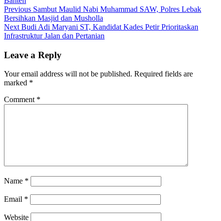
Banten
Post
Previous
Previous
Sambut Maulid Nabi Muhammad SAW, Polres Lebak
post:
Bersihkan Masjid dan Musholla
navigation
Next
Next
Budi Adi Maryani ST, Kandidat Kades Petir Prioritaskan
post:
Infrastruktur Jalan dan Pertanian
Leave a Reply
Your email address will not be published.
Required fields are
marked
*
Comment
*
Name
*
Email
*
Website