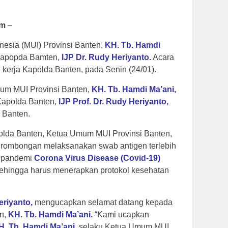
om
–
esia (MUI) Provinsi Banten,
KH.
Tb.
Hamdi
apopda Bamten,
IJP
Dr.
Rudy
Heriyanto.
Acara
ng kerja Kapolda Banten, pada Senin (24/01).
um MUI Provinsi Banten,
KH.
Tb.
Hamdi
Ma’ani,
 Kapolda Banten,
IJP
Prof.
Dr.
Rudy
Heriyanto,
 Banten.
olda Banten, Ketua Umum MUI Provinsi Banten,
rombongan melaksanakan swab antigen terlebih
si pandemi
Corona
Virus
Disease
(Covid-19)
sehingga harus menerapkan protokol kesehatan
eriyanto,
mengucapkan selamat datang kepada
n,
KH.
Tb.
Hamdi
Ma’ani.
“Kami ucapkan
H.
Tb.
Hamdi
Ma’ani,
selaku Ketua Umum MUI