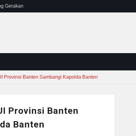
ng Gerakan
rian PU
kirim MUI ke
Lewat
sib vs Persija
resiasi
dan Jack
 Provinsi Banten Sambangi Kapolda Banten
 Provinsi Banten
da Banten