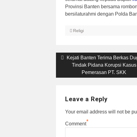
Provinsi Banten bersama rombo
bersilaturahmi dengan Polda Ban
Religi
Post
Previous
Kejati Banten Terima Berkas D
post:
Tindak Pidana Korupsi Kasus
navigation
Pemerasan PT. SKK
Leave a Reply
Your email address will not be pu
*
Comment