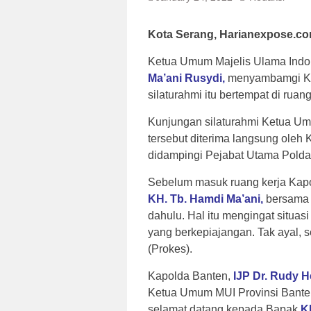
Kota Serang, Harianexpose.c
Ketua Umum Majelis Ulama Indon
Ma’ani
Rusydi,
menyambamgi K
silaturahmi itu bertempat di rua
Kunjungan silaturahmi Ketua Um
tersebut diterima langsung oleh
didampingi Pejabat Utama Polda
Sebelum masuk ruang kerja Kap
KH.
Tb.
Hamdi
Ma’ani,
bersama 
dahulu. Hal itu mengingat situa
yang berkepiajangan. Tak ayal, 
(Prokes).
Kapolda Banten,
IJP
Dr.
Rudy
H
Ketua Umum MUI Provinsi Bante
selamat datang kepada Bapak
K