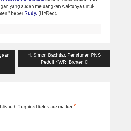
ngan yang sudah meluangkan waktunya untuk
ten,” beber
Rudy.
(Hr/Red).
Next
ugaan
H. Simon Bachtiar, Pensiunan PNS
post:
Peduli KWRI Banten
*
blished.
Required fields are marked