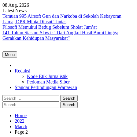
Skip
08 Aug, 2026
to
Latest News
content
Temuan 995 Airsoft Gun dan Narkoba di Sekolah Kebayoran
Lama, DPR Minta Diusut Tuntas
Filosofi Memukul Bedug Sebelum Sholat Jum’at
141 Tahun Stasiun Slawi : “Dari Angkut Hasil Bumi hingga
Gerakkan Kehidupan Masyarakat”
Menu
Home
Redaksi
Kode Etik Jurnalistik
Pedoman Media Siber
Standar Perlindungan Wartawan
Search
for:
Search
for:
Home
2022
March
Page 2