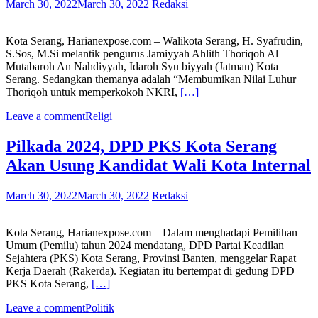
March 30, 2022
March 30, 2022
Redaksi
Kota Serang, Harianexpose.com – Walikota Serang, H. Syafrudin,
S.Sos, M.Si melantik pengurus Jamiyyah Ahlith Thoriqoh Al
Mutabaroh An Nahdiyyah, Idaroh Syu biyyah (Jatman) Kota
Serang. Sedangkan themanya adalah “Membumikan Nilai Luhur
Thoriqoh untuk memperkokoh NKRI,
[…]
Leave a comment
Religi
Pilkada 2024, DPD PKS Kota Serang
Akan Usung Kandidat Wali Kota Internal
March 30, 2022
March 30, 2022
Redaksi
Kota Serang, Harianexpose.com – Dalam menghadapi Pemilihan
Umum (Pemilu) tahun 2024 mendatang, DPD Partai Keadilan
Sejahtera (PKS) Kota Serang, Provinsi Banten, menggelar Rapat
Kerja Daerah (Rakerda). Kegiatan itu bertempat di gedung DPD
PKS Kota Serang,
[…]
Leave a comment
Politik