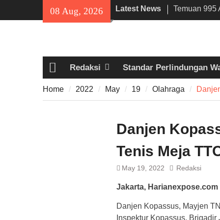
Skip
Latest News
Temuan 995 A
08 Aug, 2026
to
Narkoba di 
content
Lama, DPR Mi
Filosofi Me
Sholat Jum’a
Redaksi
Standar Perlindungan W
141 Tahun Sta
Home
Angkut Hasil
Home
2022
May
19
Olahraga
Danjen
Kehidupan M
Danjen Kopas
Tenis Meja TTC
May 19, 2022
Redaksi
Jakarta, Harianexpose.com
Danjen Kopassus, Mayjen TNI
Inspektur Kopassus, Brigadir