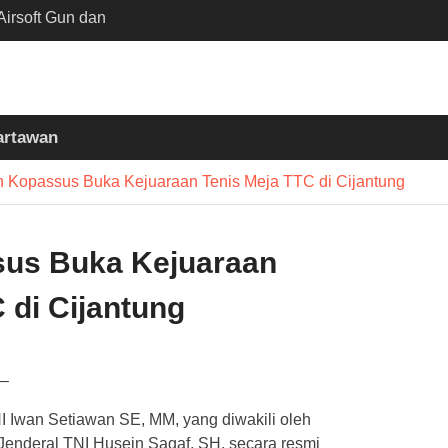
irsoft Gun dan
Sekolah Kebayoran
nta Diusut Tuntas
mukul Bedug Sebelum
t
artawan
siun Slawi : “Dari
 Bumi hingga Gerakkan
 Kopassus Buka Kejuaraan Tenis Meja TTC di Cijantung
asyarakat”
sus Buka Kejuaraan
 di Cijantung
–
 Iwan Setiawan SE, MM, yang diwakili oleh
 Jenderal TNI Husein Sagaf, SH, secara resmi