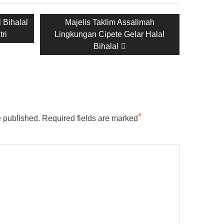
Next
 Bihalal
Majelis Taklim Assalimah
post:
tri
Lingkungan Cipete Gelar Halal
Bihalal
*
e published.
Required fields are marked