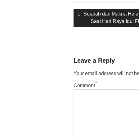
Post
Previous
Sejarah dan Makna Halal
navigation
post:
Saat Hari Raya Idul Fi
Leave a Reply
Your email address will not b
*
Comment