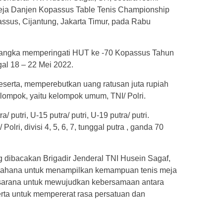
ja Danjen Kopassus Table Tenis Championship
sus, Cijantung, Jakarta Timur, pada Rabu
rangka memperingati HUT ke -70 Kopassus Tahun
al 18 – 22 Mei 2022.
eserta, memperebutkan uang ratusan juta rupiah
elompok, yaitu kelompok umum, TNI/ Polri.
putri, U-15 putra/ putri, U-19 putra/ putri.
lri, divisi 4, 5, 6, 7, tunggal putra , ganda 70
dibacakan Brigadir Jenderal TNI Husein Sagaf,
 wahana untuk menampilkan kemampuan tenis meja
i sarana untuk mewujudkan kebersamaan antara
rta untuk mempererat rasa persatuan dan