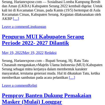
Serang, Harianexpose.com — Sosialisasi Lomba Kampung Bersih
dan Aman (LKBA) Kabupaten Serang 2022 kembali digelar. Untuk
kali ini di Kecamatan Ciruas, pada Kamis (19/5) bertempat di Aula
Kecamatan Ciruas, Kabupaten Serang. Kegiatan dilaksanakan oleh
AKBP
[…]
Leave a comment
Lingkungan
Pengurus MUI Kabupaten Serang
Periode 2022- 2027 Dilantik
May 19, 2022
May 19, 2022
Redaksi
Serang, Harianexpose.com – Bupati Serang, Hj. Ratu Tatu
Chasanah mengatakan,vMajelis Ulama Indonesia (MUI) Kabupaten
Serang sebagai mitra kerjanya dalam membentuk karakter
masyarakat, terutama generasi muda. Hal iti dikatakan Tatu, ketika
memberikan sambutan pada acara pelantikan
[…]
Leave a comment
Religi
Pemprov Banten Dukung Pemakaian
Masker (Mulai) Longgar