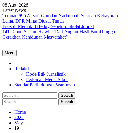
Skip
08 Aug, 2026
to
Latest News
content
Temuan 995 Airsoft Gun dan Narkoba di Sekolah Kebayoran
Lama, DPR Minta Diusut Tuntas
Filosofi Memukul Bedug Sebelum Sholat Jum’at
141 Tahun Stasiun Slawi : “Dari Angkut Hasil Bumi hingga
Gerakkan Kehidupan Masyarakat”
Menu
Home
Redaksi
Kode Etik Jurnalistik
Pedoman Media Siber
Standar Perlindungan Wartawan
Search
for:
Search
for:
Home
2022
May
19