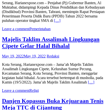
Serang, Harianexpose.com – Penjabat (Pj) Gubernur Banten, Al
Muktabar, didampingi Kepada Dinas Pendidikan dan Kebudayaan
(Disdikbud) Provinsi Banten, Tabrani, memimpin Rapat Persiapan
Penerimaan Peserta Didik Baru (PPDB) Tahun 2022 bersama
puluhan operator tingkat SMA di
[…]
Leave a comment
Pemerintahan
Majelis Taklim Assalimah Lingkungan
Cipete Gelar Halal Bihalal
May 19, 2022
May 19, 2022
Redaksi
Kota Serang, Harianexpose.com – Jama’ah Majelis Taklim
Assalimah Lingkungan Cipete, Kelurahan Sumur Pecung,
Kecamatan Serang, Kota Serang, Provinsi Banten, menggelar
kegiatan halal bihalal. Acara tersebut bertempat di musholla, pada
Kamis (19/5/2022). Jama’ah Majelis Taklim Assalimah
[…]
Leave a comment
Religi
Danjen Kopassus Buka Kejuaraan Tenis
Meja TTC di Cijantung