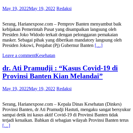
May 19, 2022
May 19, 2022
Redaksi
Serang, Harianexpose.com – Pemprov Banten menyambut baik
kebijakan Pemerintah Pusat yang disampaikan langsung oleh
Presiden Joko Widodo terkait dengan pelonggaran pemakaian
masker. Sebagai pihak yang diberikan mandatory langsung oleh
Presiden Jokowi, Penjabat (Pj) Gubernur Banten
[…]
Leave a comment
Kesehatan
dr. Ati Pramudji : “Kasus Covid-19 di
Provinsi Banten Kian Melandai”
May 19, 2022
May 19, 2022
Redaksi
Serang, Harianexpose.com – Kepala Dinas Kesehatan (Dinkes)
Provinsi Banten, dr Ati Pramudji Hastuti, mengaku sangat bersyukur
sampai detik ini kasus aktif Covid-19 di Provinsi Banten tidak
terjadi kenaikan. Bahkan di sebagian wilayah Provinsi Banten terus
[…]