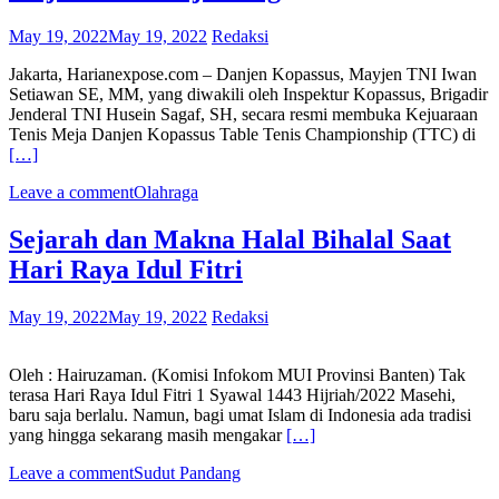
May 19, 2022
May 19, 2022
Redaksi
Jakarta, Harianexpose.com – Danjen Kopassus, Mayjen TNI Iwan
Setiawan SE, MM, yang diwakili oleh Inspektur Kopassus, Brigadir
Jenderal TNI Husein Sagaf, SH, secara resmi membuka Kejuaraan
Tenis Meja Danjen Kopassus Table Tenis Championship (TTC) di
[…]
Leave a comment
Olahraga
Sejarah dan Makna Halal Bihalal Saat
Hari Raya Idul Fitri
May 19, 2022
May 19, 2022
Redaksi
Oleh : Hairuzaman. (Komisi Infokom MUI Provinsi Banten) Tak
terasa Hari Raya Idul Fitri 1 Syawal 1443 Hijriah/2022 Masehi,
baru saja berlalu. Namun, bagi umat Islam di Indonesia ada tradisi
yang hingga sekarang masih mengakar
[…]
Leave a comment
Sudut Pandang