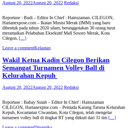
August 20, 2022
August 20, 2022
Redaksi
Reportase : Budi – Editor In Chief : Hairuzaman. CILEGON,
Harianexpose.com – Ikatan Musisi Merak (IMM) yang baru
dibentuk pada tahun 2020 silam, beranggotakan 30 orang turut
meramaikan Pelabuhan Eksekutif Mall Sosoro Merak, Kota
Cilegon,
[…]
Leave a comment
Kelautan
Wakil Ketua Kadin Cilegon Berikan
Semangat Turnamen Volley Ball di
Kelurahan Kepuh
August 20, 2022
August 20, 2022
Redaksi
Reportase : Babay Suiah – Editor In Chief : Hairuzaman
CILEGON, Harianexpise.com – Pemuda Karang Taruna Kelurahan
Kepuh, Kecamatan Ciwandan, Kota Cilegon, telah mengelar
turnamen volley ball di tingkat RT yang diikuti dari 31 tim
[…]
Leave a comment
Dinamika