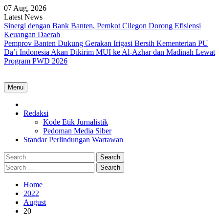
Skip
07 Aug, 2026
to
Latest News
content
Sinergi dengan Bank Banten, Pemkot Cilegon Dorong Efisiensi
Keuangan Daerah
Pemprov Banten Dukung Gerakan Irigasi Bersih Kementerian PU
Da’i Indonesia Akan Dikirim MUI ke Al-Azhar dan Madinah Lewat
Program PWD 2026
Menu
Home
Redaksi
Kode Etik Jurnalistik
Pedoman Media Siber
Standar Perlindungan Wartawan
Search
for:
Search
for:
Home
2022
August
20