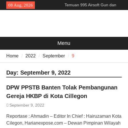
Skip
Temuan 995 Airsoft Gun dan
08 Aug, 2026
to
Narkoba di Sekolah Kebayoran
content
Lama, DPR Minta Diusut
Tuntas
Filosofi Memukul Bedug
Sebelum Sholat Jum’at
141 Tahun Stasiun Slawi : “Dari
Menu
Angkut Hasil Bumi hingga
Gerakkan Kehidupan
Home
2022
September
9
Masyarakat”
Day:
September 9, 2022
DPW PPSTB Banten Tolak Pembangunan
Gereja HKBP di Kota Cillegon
September 9, 2022
Reportase : Ahmadin – Editor In Chief : Hairuzaman Kota
Cilegon, Harianexpose.com – Dewan Pimpinan Wilayah