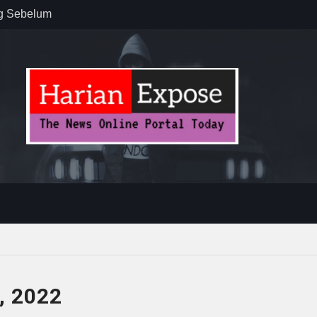
 : “Dari
gga Gerakkan
”
n dan
ebayoran
t Tuntas
, 2022