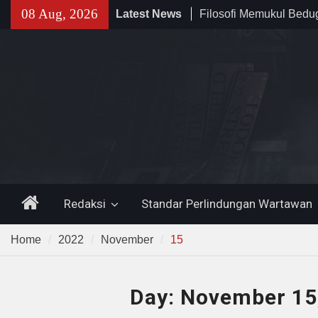
Sholat Jum’at
Skip
08 Aug, 2026
Latest News
141 Tahun Stasiun Slawi
to
Angkut Hasil Bumi hin
content
Kehidupan Masyarakat
Temuan 995 Airsoft Gu
Narkoba di Sekolah K
Lama, DPR Minta Diusu
Home
Redaksi
Standar Perlindungan Wartawan
Home
2022
November
15
Day:
November 15