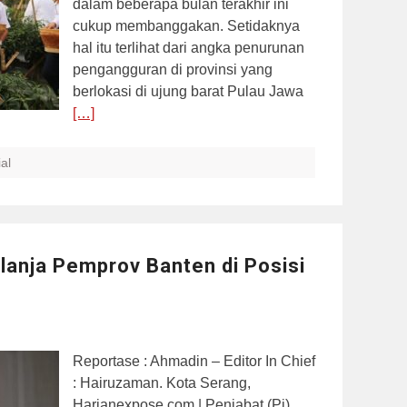
dalam beberapa bulan terakhir ini
cukup membanggakan. Setidaknya
hal itu terlihat dari angka penurunan
pengangguran di provinsi yang
berlokasi di ujung barat Pulau Jawa
[…]
al
anja Pemprov Banten di Posisi
Reportase : Ahmadin – Editor In Chief
: Hairuzaman. Kota Serang,
Harianexpose.com | Penjabat (Pj)