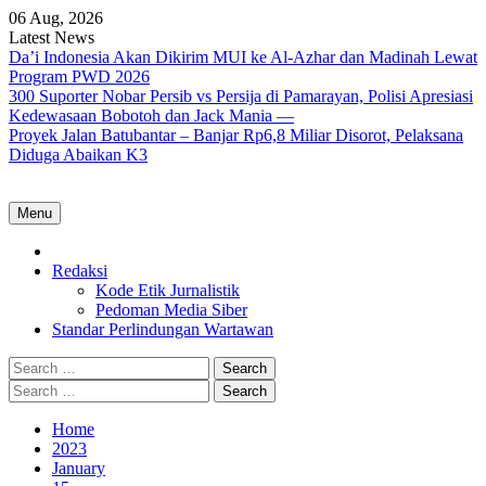
Skip
06 Aug, 2026
to
Latest News
content
Da’i Indonesia Akan Dikirim MUI ke Al-Azhar dan Madinah Lewat
Program PWD 2026
300 Suporter Nobar Persib vs Persija di Pamarayan, Polisi Apresiasi
Kedewasaan Bobotoh dan Jack Mania —
Proyek Jalan Batubantar – Banjar Rp6,8 Miliar Disorot, Pelaksana
Diduga Abaikan K3
Menu
Home
Redaksi
Kode Etik Jurnalistik
Pedoman Media Siber
Standar Perlindungan Wartawan
Search
for:
Search
for:
Home
2023
January