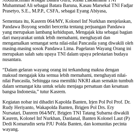
Muhammad Ali sebagai Batara Baruna, Kasau Marsekal TNI Fadjar
Prasetyo, S.E., M.P.P., CSFA, sebagai Eyang Abiyasa,
Sementara itu, Kasrem 064/MY, Kolonel Inf Nurkhan menjelaskan,
Pandawa Boyong sendiri bercerita tentang perjuangan Pandawa
yang merupakan lambang kehidupan, Mengajak kita sebagai bagian
dari masyarakat untuk lebih memahami, menghayati dan
mengamalkan semangat serta nilai-nilai Pancasila yang diwakili oleh
masing-masing sosok Pandawa Lima. Pagelaran Wayang Orang ini
merupakan salah satu upaya TNI dalam upaya pelestarian budaya
nusantara.
“Dalam gelaran wayang orang ini terkandung makna dengan
maksud mengajak kita semua lebih memahami, menghayati nilai-
nilai Pancasila, Sehingga rasa memiliki NKRI akan semakin tumbuh
dalam semangat kita untuk selalu menjaga persatuan dan kesatuan
bangsa Indonesia,” tutur Kasrem.
Kegiatan nobar ini dihadiri Kapolda Banten, Irjen Pol Pol Prof. Dr.
Rudy Heriyanto, Wakapolda Banten, Brigjen Pol Drs. Ery
Nursatari, Danrem 064/MY, Brigjen TNI Tatang Subarna diwakili
Kasrem, Kolonel Inf Nurkhan, Danlanal, Banten Kolonel Laut (P)
Dedi Komarudin serta PJU Polda Banten, dan komunitas pecinta
wayang.