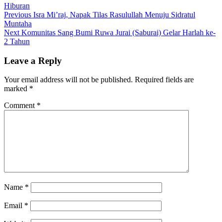
Hiburan
Post
Previous
Previous
Isra Mi’raj, Napak Tilas Rasulullah Menuju Sidratul
post:
Muntaha
navigation
Next
Next
Komunitas Sang Bumi Ruwa Jurai (Saburai) Gelar Harlah ke-
post:
2 Tahun
Leave a Reply
Your email address will not be published.
Required fields are
marked
*
Comment
*
Name
*
Email
*