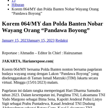
15
Hiburan
Korem 064/MY dan Polda Banten Nobar Wayang Orang
“Pandawa Boyong”
Korem 064/MY dan Polda Banten Nobar
Wayang Orang “Pandawa Boyong”
January 15, 2023
January 15, 2023
Redaksi
Reportase : Ahmadin – Editor In Chief : Hairuzaman
JAKARTA, Harianexpose.com|
Korem 064/MY bersama Polda Banten nonton bersama pagelaran
budaya wayang orang dengan Lakon “Pandawa Boyong” yang
diselenggarakan di Taman Ismail Marzuki (TIM) Jakarta secara
virtual. Minggu (15/01/2023) malam.
Pagelaran ini dalam rangka memperingati Hari Dharma Samudra
tahun 2023. Dalam kesempatan ini, Panglima TNI, Laksamana TNI
Yudo Margono sebagai Bima Sena, Kapolri Jenderal Polisi Listyo
Sigit sebagai Prabu Puntadewa, Kasad Jenderal TNI Dudung
Abdurachman sebagai Batara Guru, Kasal Laksamana TNI