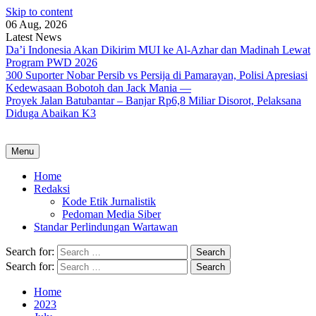
Skip to content
06 Aug, 2026
Latest News
Da’i Indonesia Akan Dikirim MUI ke Al-Azhar dan Madinah Lewat
Program PWD 2026
300 Suporter Nobar Persib vs Persija di Pamarayan, Polisi Apresiasi
Kedewasaan Bobotoh dan Jack Mania —
Proyek Jalan Batubantar – Banjar Rp6,8 Miliar Disorot, Pelaksana
Diduga Abaikan K3
Menu
Home
Redaksi
Kode Etik Jurnalistik
Pedoman Media Siber
Standar Perlindungan Wartawan
Search for:
Search for:
Home
2023