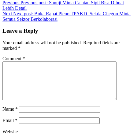
Previous
Previous post:
Sanuji Minta Catatan Sipil Bisa Dibuat
Lebih Detail
Next
Next post:
Buka Rapat Pleno TPAKD, Sekda Cilegon Minta
Semua Sektor Berkolaborasi
Leave a Reply
Your email address will not be published.
Required fields are
marked
*
Comment
*
Name
*
Email
*
Website