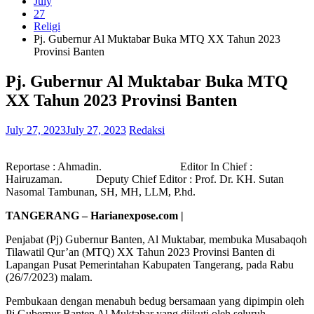
July
27
Religi
Pj. Gubernur Al Muktabar Buka MTQ XX Tahun 2023
Provinsi Banten
Pj. Gubernur Al Muktabar Buka MTQ
XX Tahun 2023 Provinsi Banten
July 27, 2023
July 27, 2023
Redaksi
Reportase : Ahmadin. Editor In Chief :
Hairuzaman. Deputy Chief Editor : Prof. Dr. KH. Sutan
Nasomal Tambunan, SH, MH, LLM, P.hd.
TANGERANG – Harianexpose.com |
Penjabat (Pj) Gubernur Banten, Al Muktabar, membuka Musabaqoh
Tilawatil Qur’an (MTQ) XX Tahun 2023 Provinsi Banten di
Lapangan Pusat Pemerintahan Kabupaten Tangerang, pada Rabu
(26/7/2023) malam.
Pembukaan dengan menabuh bedug bersamaan yang dipimpin oleh
Pj Gubernur Banten Al Muktabar yang diikuti oleh seluruh