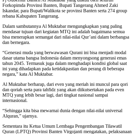
Forkopimda Provinsi Banten, Bupati Tangerang Ahmed Zaki
Iskandar, para Bupati/Walikota se provinsi Banten serta 274 group
rebana Kabupaten Tangerang.
Dalam sambutannya Al Muktabar mengungkapkan yang paling
mendasar tujuan dari kegiatan MTQ ini adalah bagaimana semua
bisa menerapkan semangat dari nilai-nilai Qur’ani dalam berbangsa
dan bernegara.
“Generasi muda yang berwawasan Qurani ini bisa menjadi modal
dasar utama bangsa Indonesia dalam menyongsong generasi emas
tahun 2045. Termasuk juga dalam menghadapi kondisi global saat
ini yang dihadapkan pada ketidakpastian dan perang di beberapa
negara,” kata Al Muktabar.
Al Muktabar berharap, dari even yang meriah ini muncul para qori
dan qoriah serta para tahfidz yang akan diikutsertakan pada even
MTQ yang lebih besar lagi, dari tingkat nasional sampai
internasional.
“Sehingga kita bisa mewarnai dunia dengan nilai-nilai universal
Alquran,” ujarnya.
Sementara itu Ketua Umum Lembaga Pengembangan Tilawatil
Quran (LPTQ) Provinsi Banten Virgojanti mengatakan, pelaksanaan