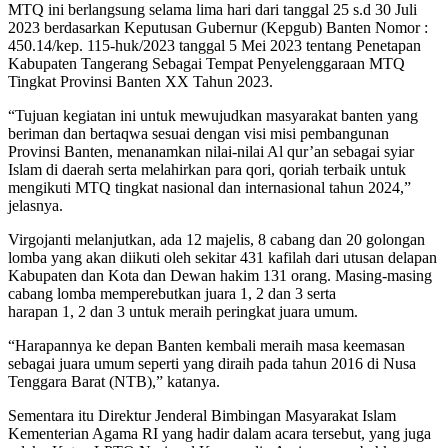
MTQ ini berlangsung selama lima hari dari tanggal 25 s.d 30 Juli
2023 berdasarkan Keputusan Gubernur (Kepgub) Banten Nomor :
450.14/kep. 115-huk/2023 tanggal 5 Mei 2023 tentang Penetapan
Kabupaten Tangerang Sebagai Tempat Penyelenggaraan MTQ
Tingkat Provinsi Banten XX Tahun 2023.
“Tujuan kegiatan ini untuk mewujudkan masyarakat banten yang
beriman dan bertaqwa sesuai dengan visi misi pembangunan
Provinsi Banten, menanamkan nilai-nilai Al qur’an sebagai syiar
Islam di daerah serta melahirkan para qori, qoriah terbaik untuk
mengikuti MTQ tingkat nasional dan internasional tahun 2024,”
jelasnya.
Virgojanti melanjutkan, ada 12 majelis, 8 cabang dan 20 golongan
lomba yang akan diikuti oleh sekitar 431 kafilah dari utusan delapan
Kabupaten dan Kota dan Dewan hakim 131 orang. Masing-masing
cabang lomba memperebutkan juara 1, 2 dan 3 serta
harapan 1, 2 dan 3 untuk meraih peringkat juara umum.
“Harapannya ke depan Banten kembali meraih masa keemasan
sebagai juara umum seperti yang diraih pada tahun 2016 di Nusa
Tenggara Barat (NTB),” katanya.
Sementara itu Direktur Jenderal Bimbingan Masyarakat Islam
Kementerian Agama RI yang hadir dalam acara tersebut, yang juga