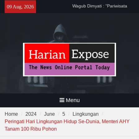
Banten Harus Dipromosikan”
Skip
09 Aug, 2026
Dewa United Basketball
to
Academy Jadi Wadah
content
Pembinaan Talenta Muda
Banten
Program CKG Jemput Bola di
Labuan, Ribuan Warga
Antusias Periksa Kesehatan
Menu
Home
2024
June
5
Lingkungan
Peringati Hari Lingkungan Hidup Se-Dunia, Menteri AHY
Tanam 100 Ribu Pohon