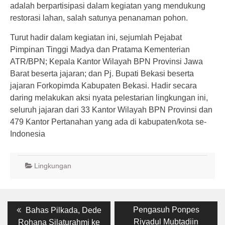
adalah berpartisipasi dalam kegiatan yang mendukung
restorasi lahan, salah satunya penanaman pohon.
Turut hadir dalam kegiatan ini, sejumlah Pejabat
Pimpinan Tinggi Madya dan Pratama Kementerian
ATR/BPN; Kepala Kantor Wilayah BPN Provinsi Jawa
Barat beserta jajaran; dan Pj. Bupati Bekasi beserta
jajaran Forkopimda Kabupaten Bekasi. Hadir secara
daring melakukan aksi nyata pelestarian lingkungan ini,
seluruh jajaran dari 33 Kantor Wilayah BPN Provinsi dan
479 Kantor Pertanahan yang ada di kabupaten/kota se-
Indonesia
Lingkungan
Post
Previous
Next
Pengasuh Ponpes
Bahas Pilkada, Dede
post:
post:
navigation
Riyadul Mubtadiin
Rohana Silaturahmi ke