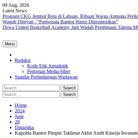
Skip
09 Aug, 2026
to
Latest News
content
Program CKG Jemput Bola di Labuan, Ribuan Warga Antusias Perik
Wagub Dimyati : “Pariwisata Banten Harus Dipromosikan”
Dewa United Basketball Academy Jadi Wadah Pembinaan Talenta M
Menu
Home
Redaksi
Kode Etik Jurnalistik
Pedoman Media Siber
Standar Perlindungan Wartawan
Search
for:
Search
for:
Home
2024
June
28
Dinamika
Kapolda Banten Pimpin Taklimat Akhir Audit Kinerja Itwasum