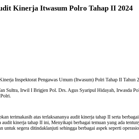
dit Kinerja Itwasum Polro Tahap II 2024
t Kinerja Inspektorat Pengawas Umum (Itwasum) Polri Tahap II Tahun
 Yan Sultra, Irwil I Brigjen Pol. Drs. Agus Syaripul Hidayah, Irwasd
Polri.
erimakasih atas terlaksananya audit kinerja tahap II serta berbagai t
udit kinerja tahap II ini, Menyikapi berbagai temuan yang ada tentuny
 untuk segera ditindaklanjuti sehingga berbagai aspek seperti operas