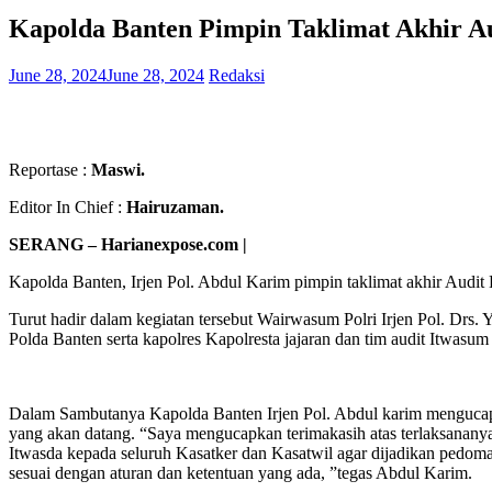
Kapolda Banten Pimpin Taklimat Akhir Au
June 28, 2024
June 28, 2024
Redaksi
Reportase :
Maswi.
Editor In Chief :
Hairuzaman.
SERANG – Harianexpose.com |
Kapolda Banten, Irjen Pol. Abdul Karim pimpin taklimat akhir Audi
Turut hadir dalam kegiatan tersebut Wairwasum Polri Irjen Pol. Drs.
Polda Banten serta kapolres Kapolresta jajaran dan tim audit Itwasum 
Dalam Sambutanya Kapolda Banten Irjen Pol. Abdul karim mengucapkan t
yang akan datang. “Saya mengucapkan terimakasih atas terlaksananya a
Itwasda kepada seluruh Kasatker dan Kasatwil agar dijadikan pedoman
sesuai dengan aturan dan ketentuan yang ada, ”tegas Abdul Karim.