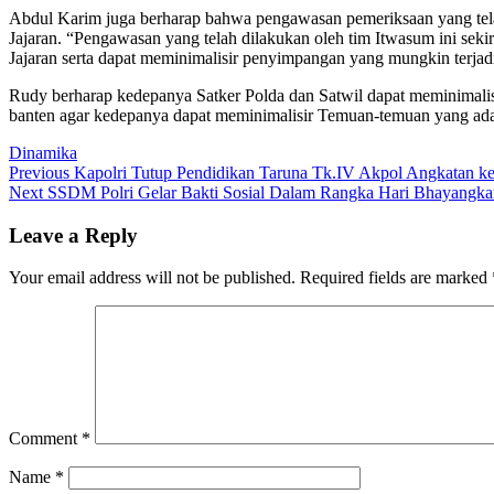
Abdul Karim juga berharap bahwa pengawasan pemeriksaan yang telah 
Jajaran. “Pengawasan yang telah dilakukan oleh tim Itwasum ini seki
Jajaran serta dapat meminimalisir penyimpangan yang mungkin terjadi
Rudy berharap kedepanya Satker Polda dan Satwil dapat meminimalis
banten agar kedepanya dapat meminimalisir Temuan-temuan yang ada
Dinamika
Post
Previous
Previous
Kapolri Tutup Pendidikan Taruna Tk.IV Akpol Angkatan k
Next
post:
Next
SSDM Polri Gelar Bakti Sosial Dalam Rangka Hari Bhayangka
navigation
post:
Leave a Reply
Your email address will not be published.
Required fields are marked
Comment
*
Name
*