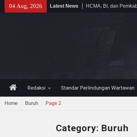
Skip
04 Aug, 2026
Latest News
Kunjungi Banten, Wam
to
Jajaran Terus Bertrans
content
Masyarakat
Tinawati Andra Soni Aj
Posyandu Perkuat Sosi
Implementasi 6 SPM
HCMA, BI, dan Pemka
Gelar Pelatihan Sertifi
Digital Marketing unt
Home
Redaksi
Standar Perlindungan Wartawan
Home
Buruh
Page 2
Category:
Buruh