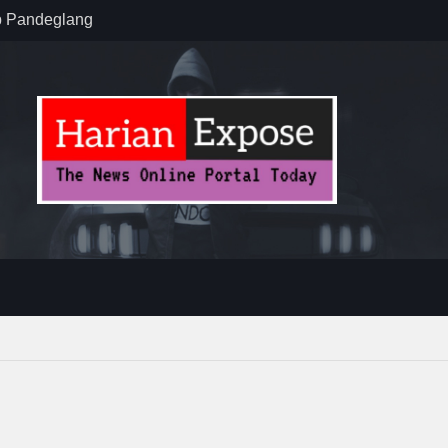
en Ossy Ajak
formasi Layani
ak Kader
alisasi
b Pandeglang
kasi Halal dan
uk UMKM