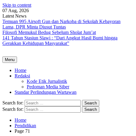
Skip to content
07 Aug, 2026
Latest News
Temuan 995 Airsoft Gun dan Narkoba di Sekolah Kebayoran
Lama, DPR Minta Diusut Tuntas
Filosofi Memukul Bedug Sebelum Sholat Jum’at
141 Tahun Stasiun Slawi : “Dari Angkut Hasil Bumi hingga
Gerakkan Kehidupan Masyarakat”
Menu
Home
Redaksi
Kode Etik Jurnalistik
Pedoman Media Siber
Standar Perlindungan Wartawan
Search for:
Search for:
Home
Pendidikan
Page 71